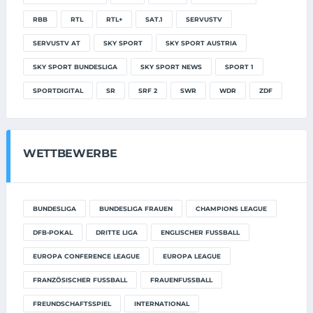
RBB
RTL
RTL+
SAT.1
SERVUSTV
SERVUSTV AT
SKY SPORT
SKY SPORT AUSTRIA
SKY SPORT BUNDESLIGA
SKY SPORT NEWS
SPORT 1
SPORTDIGITAL
SR
SRF 2
SWR
WDR
ZDF
WETTBEWERBE
BUNDESLIGA
BUNDESLIGA FRAUEN
CHAMPIONS LEAGUE
DFB-POKAL
DRITTE LIGA
ENGLISCHER FUSSBALL
EUROPA CONFERENCE LEAGUE
EUROPA LEAGUE
FRANZÖSISCHER FUSSBALL
FRAUENFUSSBALL
FREUNDSCHAFTSSPIEL
INTERNATIONAL