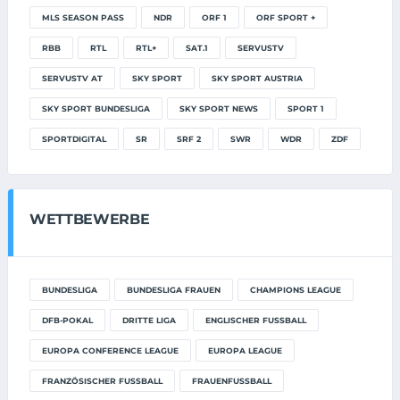
MLS SEASON PASS
NDR
ORF 1
ORF SPORT +
RBB
RTL
RTL+
SAT.1
SERVUSTV
SERVUSTV AT
SKY SPORT
SKY SPORT AUSTRIA
SKY SPORT BUNDESLIGA
SKY SPORT NEWS
SPORT 1
SPORTDIGITAL
SR
SRF 2
SWR
WDR
ZDF
WETTBEWERBE
BUNDESLIGA
BUNDESLIGA FRAUEN
CHAMPIONS LEAGUE
DFB-POKAL
DRITTE LIGA
ENGLISCHER FUSSBALL
EUROPA CONFERENCE LEAGUE
EUROPA LEAGUE
FRANZÖSISCHER FUSSBALL
FRAUENFUSSBALL