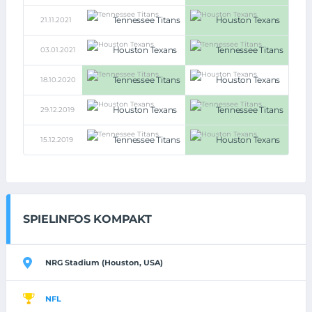
Tennessee Titans
Houston Texans
21.11.2021
13:22
Houston Texans
Tennessee Titans
03.01.2021
38:41
Tennessee Titans
Houston Texans
18.10.2020
42:36
Houston Texans
Tennessee Titans
29.12.2019
14:35
Tennessee Titans
Houston Texans
15.12.2019
21:24
SPIELINFOS KOMPAKT
NRG Stadium (Houston, USA)
NFL