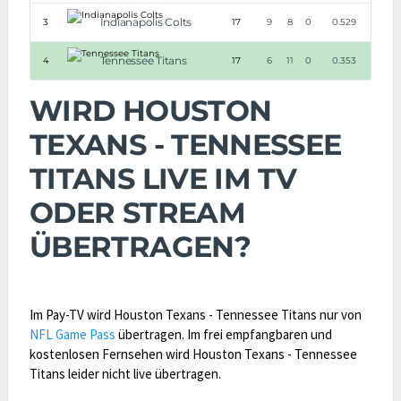
Indianapolis Colts
3
17
9
8
0
0.529
Tennessee Titans
4
17
6
11
0
0.353
WIRD HOUSTON
TEXANS - TENNESSEE
TITANS LIVE IM TV
ODER STREAM
ÜBERTRAGEN?
Im Pay-TV wird Houston Texans - Tennessee Titans nur von
NFL Game Pass
übertragen. Im frei empfangbaren und
kostenlosen Fernsehen wird Houston Texans - Tennessee
Titans leider nicht live übertragen.