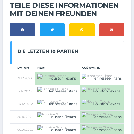
TEILE DIESE INFORMATIONEN
MIT DEINEN FREUNDEN
DIE LETZTEN 10 PARTIEN
DATUM
HEIM
AUSWÄRTS
Houston Texans
Tennessee Titans
31.12.2023
26:3
Tennessee Titans
Houston Texans
17.12.2023
16:19
Tennessee Titans
Houston Texans
24.12.2022
14:19
Houston Texans
Tennessee Titans
30.10.2022
10:17
Houston Texans
Tennessee Titans
09.01.2022
25:28