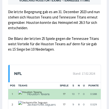
VORSCHAU HOUSTON TEXANS - TENNESSEE TITANS
Die letzte Begegnung gab es am 31. Dezember 2023 und nun
stehen sich Houston Texans und Tennessee Titans erneut
gegenüber. Houston konnte das Heimspiel mit 26:3 für sich
entscheiden.
Die Bilanz der letzten 25 Spiele gegen die Tennessee Titans
weist Vorteile für die Houston Texans auf denn für sie gab
es 15 Siege bei 10 Niederlagen.
NFL
Stand: 17.02.2024
POS
TEAMS
SPIELE
S
N
U
PUNKTE
Houston Texans
1
17
10
7
0
0.588
Jacksonville Jaguars
2
17
9
8
0
0.529