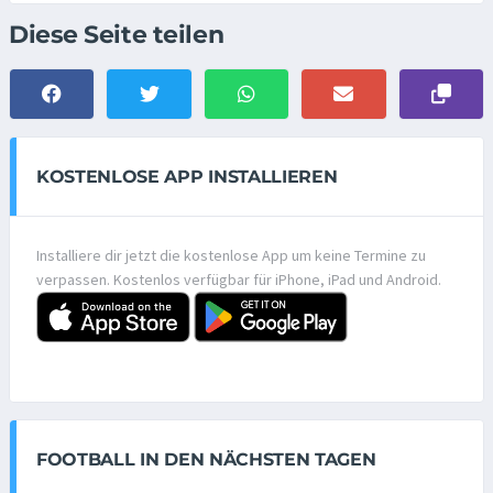
Diese Seite teilen
KOSTENLOSE APP INSTALLIEREN
Installiere dir jetzt die kostenlose App um keine Termine zu
verpassen. Kostenlos verfügbar für iPhone, iPad und Android.
FOOTBALL IN DEN NÄCHSTEN TAGEN