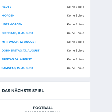
HEUTE
Keine Spiele
MORGEN
Keine Spiele
ÜBERMORGEN
Keine Spiele
DIENSTAG, 11. AUGUST
Keine Spiele
MITTWOCH, 12. AUGUST
Keine Spiele
DONNERSTAG, 13. AUGUST
Keine Spiele
FREITAG, 14. AUGUST
Keine Spiele
SAMSTAG, 15. AUGUST
Keine Spiele
DAS NÄCHSTE SPIEL
FOOTBALL