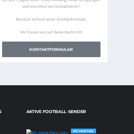
und möchtest uns kontaktieren?
Benutze einfach unser Kontaktformular.
Wir freuen uns auf deine Nachricht!
KONTAKTFORMULAR
S
AKTIVE FOOTBALL -SENDER
NFL GAME PASS