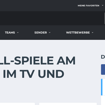
MEINE FAVORITEN
TEAMS
SENDER
WETTBEWERBE
L-SPIELE AM
D
E IM TV UND