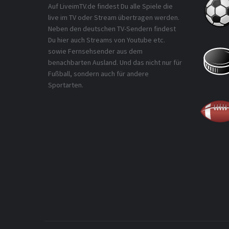
Auf LiveimTV.de findest Du alle Spiele die
live im TV oder Stream übertragen werden.
Neben den deutschen TV-Sendern findest
Du hier auch Streams von Youtube etc.
sowie Fernsehsender aus dem
benachbarten Ausland. Und das nicht nur für
Fußball, sondern auch für andere
Sportarten.