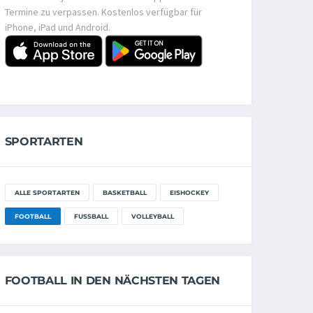
Termine zu verpassen. Kostenlos verfügbar für
iPhone, iPad und Android.
SPORTARTEN
ALLE SPORTARTEN
BASKETBALL
EISHOCKEY
FOOTBALL
FUSSBALL
VOLLEYBALL
FOOTBALL IN DEN NÄCHSTEN TAGEN