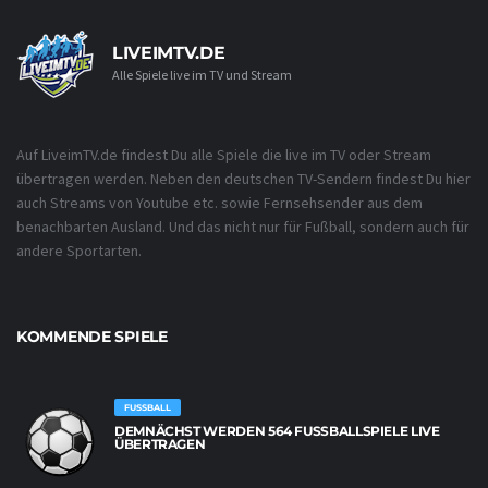
LIVEIMTV.DE
Alle Spiele live im TV und Stream
Auf LiveimTV.de findest Du alle Spiele die live im TV oder Stream
übertragen werden. Neben den deutschen TV-Sendern findest Du hier
auch Streams von Youtube etc. sowie Fernsehsender aus dem
benachbarten Ausland. Und das nicht nur für Fußball, sondern auch für
andere Sportarten.
KOMMENDE SPIELE
FUSSBALL
DEMNÄCHST WERDEN 564 FUSSBALLSPIELE LIVE Ü
BERTRAGEN