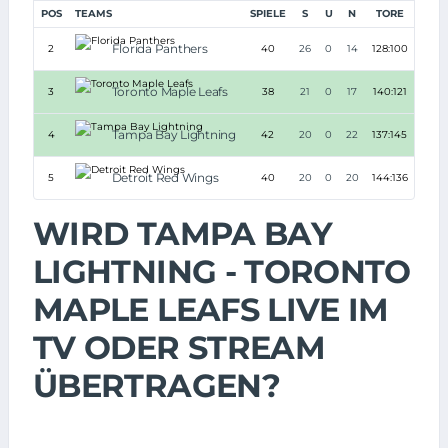
POS
TEAMS
SPIELE
S
U
N
TORE
TD
Florida Panthers
2
40
26
0
14
128:100
+28
Toronto Maple Leafs
3
38
21
0
17
140:121
+19
Tampa Bay Lightning
4
42
20
0
22
137:145
-8
Detroit Red Wings
5
40
20
0
20
144:136
+8
WIRD TAMPA BAY
LIGHTNING - TORONTO
MAPLE LEAFS LIVE IM
TV ODER STREAM
ÜBERTRAGEN?