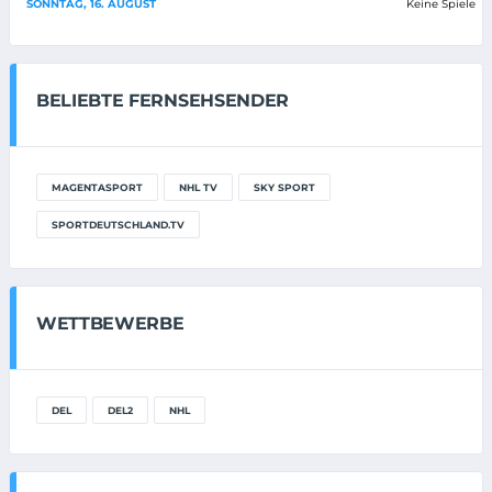
SONNTAG, 16. AUGUST
Keine Spiele
BELIEBTE FERNSEHSENDER
MAGENTASPORT
NHL TV
SKY SPORT
SPORTDEUTSCHLAND.TV
WETTBEWERBE
DEL
DEL2
NHL