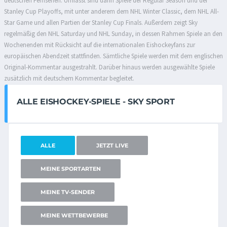
deutschen Fernsehen. Umfasst sind darin Spiele der Regular Season und der
Stanley Cup Playoffs, mit unter anderem dem NHL Winter Classic, dem NHL All-
Star Game und allen Partien der Stanley Cup Finals. Außerdem zeigt Sky
regelmäßig den NHL Saturday und NHL Sunday, in dessen Rahmen Spiele an den
Wochenenden mit Rücksicht auf die internationalen Eishockeyfans zur
europäischen Abendzeit stattfinden. Sämtliche Spiele werden mit dem englischen
Original-Kommentar ausgestrahlt. Darüber hinaus werden ausgewählte Spiele
zusätzlich mit deutschem Kommentar begleitet.
ALLE EISHOCKEY-SPIELE - SKY SPORT
ALLE
JETZT LIVE
MEINE SPORTARTEN
MEINE TV-SENDER
MEINE WETTBEWERBE