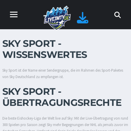
SKY SPORT -
WISSENSWERTES
Sky Sport ist der Name einer Sendergruppe, die im Rahmen des Sport-Paketes
von Sky Deutschland zu empfangen ist.
SKY SPORT -
ÜBERTRAGUNGSRECHTE
Die beste Eishockey-Liga der Welt live auf Sky: Mit der Live-Übertragung von rund
300 Spielen pro Saison zeigt Sky mehr Begegnungen der NHL als jemals zuvor im