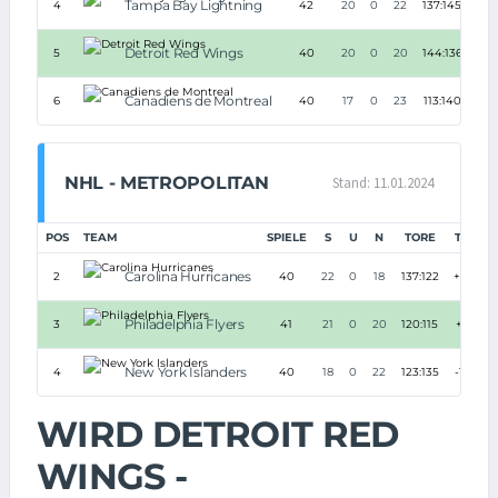
Tampa Bay Lightning
4
42
20
0
22
137:145
-8
Detroit Red Wings
5
40
20
0
20
144:136
+8
Canadiens de Montreal
6
40
17
0
23
113:140
-27
NHL - METROPOLITAN
Stand: 11.01.2024
POS
TEAM
SPIELE
S
U
N
TORE
TD
P
Carolina Hurricanes
2
40
22
0
18
137:122
+15
Philadelphia Flyers
3
41
21
0
20
120:115
+5
New York Islanders
4
40
18
0
22
123:135
-12
WIRD DETROIT RED
WINGS -