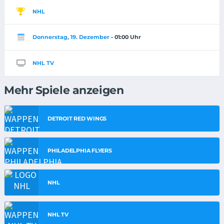
NHL
Donnerstag, 19. Dezember
- 01:00 Uhr
NHL TV
Mehr Spiele anzeigen
DETROIT RED WINGS
PHILADELPHIA FLYERS
NHL
NHL TV