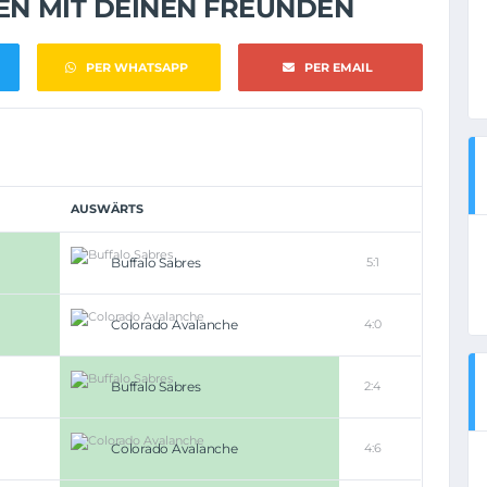
NEN MIT DEINEN FREUNDEN
PER WHATSAPP
PER EMAIL
AUSWÄRTS
Buffalo Sabres
5:1
Colorado Avalanche
4:0
Buffalo Sabres
2:4
Colorado Avalanche
4:6