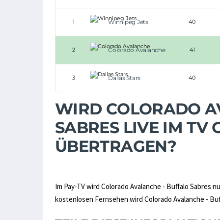
1
Winnipeg Jets
40
2
Colorado Avalanche
41
3
Dallas Stars
40
WIRD COLORADO A
SABRES LIVE IM TV
ÜBERTRAGEN?
Im Pay-TV wird Colorado Avalanche - Buffalo Sabres n
kostenlosen Fernsehen wird Colorado Avalanche - Buffa