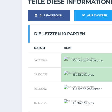
TEILE DIESE INFORMATIO
AUF FACEBOOK
AUF TWITTER
DIE LETZTEN 10 PARTIEN
DATUM
HEIM
14.12.2023
Colorado Avalanche
29.10.2023
Buffalo Sabres
16.12.2022
Colorado Avalanche
02.12.2022
Buffalo Sabres