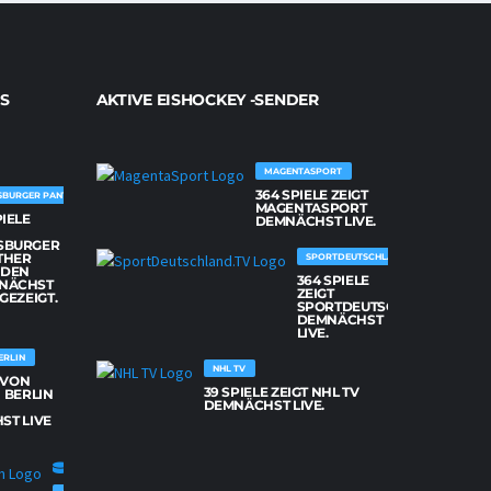
S
AKTIVE EISHOCKEY -SENDER
MAGENTASPORT
364 SPIELE ZEIGT
SBURGER PANTHER
MAGENTASPORT
PIELE
DEMNÄCHST LIVE.
SBURGER
THER
SPORTDEUTSCHLAND.TV
DEN
364 SPIELE
NÄCHST
ZEIGT
 GEZEIGT.
SPORTDEUTSCHLAND.TV
DEMNÄCHST
LIVE.
ERLIN
NHL TV
E VON
39 SPIELE ZEIGT NHL TV
 BERLIN
DEMNÄCHST LIVE.
ST LIVE