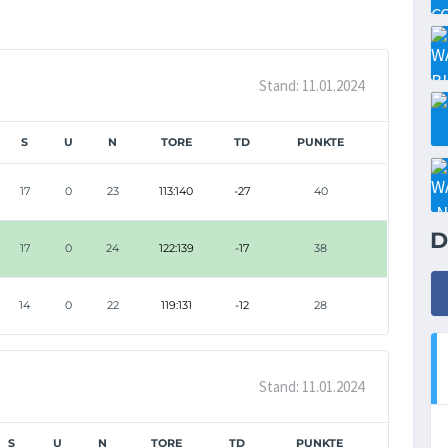
Stand: 11.01.2024
S
U
N
TORE
TD
PUNKTE
17
0
23
113:140
-27
40
D
17
0
24
122:139
-17
38
14
0
22
119:131
-12
28
Stand: 11.01.2024
S
U
N
TORE
TD
PUNKTE