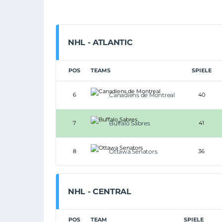
NHL - ATLANTIC
POS
TEAMS
SPIELE
6
Canadiens de Montreal
40
7
Buffalo Sabres
41
8
Ottawa Senators
36
NHL - CENTRAL
POS
TEAM
SPIELE