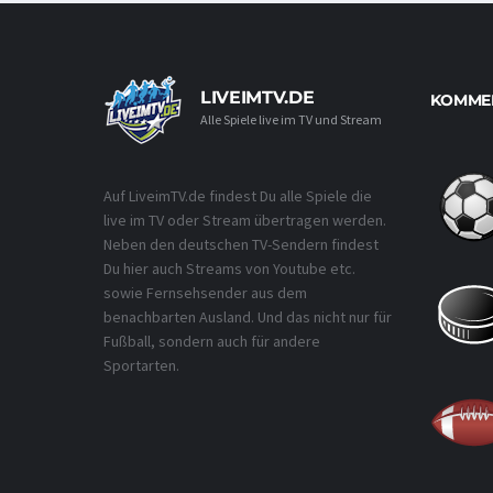
LIVEIMTV.DE
KOMMEN
Alle Spiele live im TV und Stream
Auf LiveimTV.de findest Du alle Spiele die
live im TV oder Stream übertragen werden.
Neben den deutschen TV-Sendern findest
Du hier auch Streams von Youtube etc.
sowie Fernsehsender aus dem
benachbarten Ausland. Und das nicht nur für
Fußball, sondern auch für andere
Sportarten.