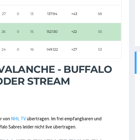
27
0
13
137:94
+43
58
26
0
15
152:130
+22
55
24
0
16
149:122
+27
53
VALANCHE - BUFFALO
 ODER STREAM
ur von
NHL TV
übertragen. Im frei empfangbaren und
lo Sabres leider nicht live übertragen.