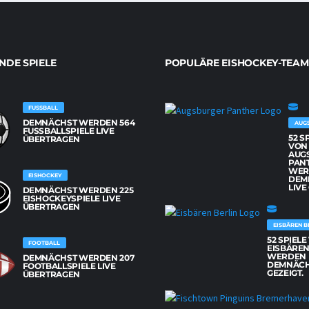
DE SPIELE
POPULÄRE EISHOCKEY-TEAM
FUSSBALL
DEMNÄCHST WERDEN 564
AUG
FUSSBALLSPIELE LIVE Ü
52 S
BERTRAGEN
VON
AUG
PAN
WER
EISHOCKEY
DEM
LIVE
DEMNÄCHST WERDEN 225
EISHOCKEYSPIELE LIVE
ÜBERTRAGEN
EISBÄREN B
52 SPIEL
FOOTBALL
EISBÄREN
WERDEN
DEMNÄCHST WERDEN 207
DEMNÄCH
FOOTBALLSPIELE LIVE
GEZEIGT.
ÜBERTRAGEN