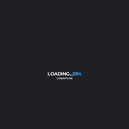
MÖNCHENGLADBACH
SONNTAG, 23. AUGUST 2026 - 15:30 UHR
DFB-POKAL
SKY SPORT
VFB 1921 KRIESCHOW - 1. FSV MAINZ 05
SONNTAG, 23. AUGUST 2026 - 15:30 UHR
DFB-POKAL
SKY SPORT
39%
WESTFALIA RHYNERN - DYNAMO
DRESDEN
SONNTAG, 23. AUGUST 2026 - 15:30 UHR
BUNDESLIGA FRAUEN
DAZN
MAGENTASPORT
RB LEIPZIG - BAYER LEVERKUSEN
SONNTAG, 23. AUGUST 2026 - 16:00 UHR