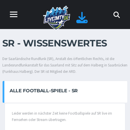
SR - WISSENSWERTES
Der Saarländische Rundfunk (SR), Anstalt des öffentlichen Rechts, ist die
Landesrundfunkanstalt für das Saarland mit Sitz auf dem Halberg in Saarbrücken
(Funkhaus Halberg). Der SR ist Mitglied der ARD.
ALLE FOOTBALL-SPIELE - SR
Leider werden in nächster Zeit keine Footballspiele auf SR live im
Fernsehen oder Stream übertragen.