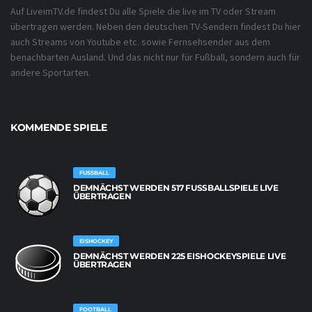
Auf LiveimTV.de findest Du alle Spiele die live im TV oder Stream
übertragen werden. Neben den deutschen TV-Sendern findest Du hier
auch Streams von Youtube etc. sowie Fernsehsender aus dem
benachbarten Ausland. Und das nicht nur für Fußball, sondern auch für
andere Sportarten.
KOMMENDE SPIELE
FUSSBALL
DEMNÄCHST WERDEN 517 FUSSBALLSPIELE LIVE Ü
BERTRAGEN
EISHOCKEY
DEMNÄCHST WERDEN 225 EISHOCKEYSPIELE LIVE
ÜBERTRAGEN
FOOTBALL