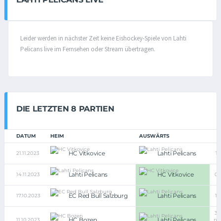
Leider werden in nächster Zeit keine Eishockey-Spiele von Lahti
Pelicans live im Fernsehen oder Stream übertragen.
DIE LETZTEN 8 PARTIEN
DATUM
HEIM
AUSWÄRTS
HC Vitkovice
Lahti Pelicans
21.11.2023
1:1
Lahti Pelicans
HC Vitkovice
14.11.2023
0:
EC Red Bull Salzburg
Lahti Pelicans
17.10.2023
1:
3:
HC Bozen
Lahti Pelicans
11.10.2023
n.V