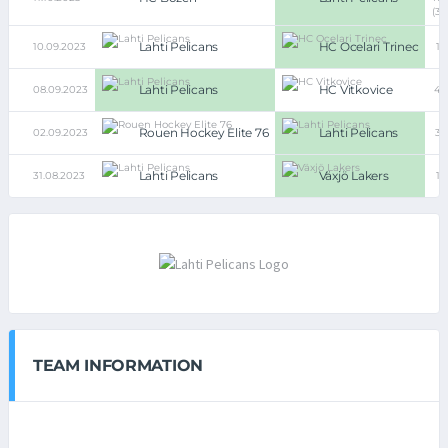
(3:
Lahti Pelicans
HC Ocelari Trinec
10.09.2023
1:
Lahti Pelicans
HC Vitkovice
08.09.2023
4:
Rouen Hockey Elite 76
Lahti Pelicans
02.09.2023
3:
Lahti Pelicans
Växjö Lakers
31.08.2023
1:
TEAM INFORMATION