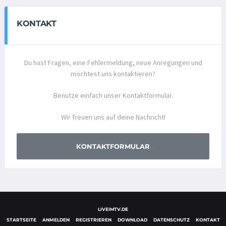
KONTAKT
Du hast Fragen, eine Fehlermeldung, neue Anregungen und
möchtest uns kontaktieren?
Benutze einfach unser Kontaktformular.
Wir freuen uns auf deine Nachricht!
KONTAKTFORMULAR
LIVEIMTV.DE
STARTSEITE
ANMELDEN
REGISTRIEREN
DOWNLOAD
DATENSCHUTZ
KONTAKT