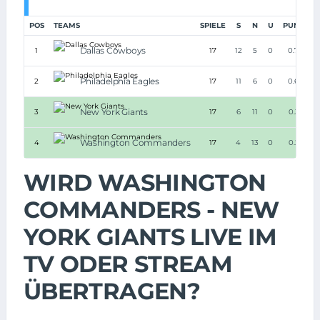
POS
TEAMS
SPIELE
S
N
U
PUNKTE
Dallas Cowboys
1
17
12
5
0
0.706
Philadelphia Eagles
2
17
11
6
0
0.647
New York Giants
3
17
6
11
0
0.353
Washington Commanders
4
17
4
13
0
0.235
WIRD WASHINGTON
COMMANDERS - NEW
YORK GIANTS LIVE IM
TV ODER STREAM
ÜBERTRAGEN?