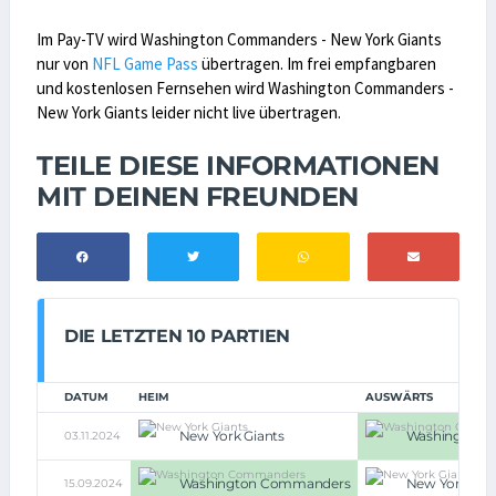
Im Pay-TV wird Washington Commanders - New York Giants
nur von
NFL Game Pass
übertragen. Im frei empfangbaren
und kostenlosen Fernsehen wird Washington Commanders -
New York Giants leider nicht live übertragen.
TEILE DIESE INFORMATIONEN
MIT DEINEN FREUNDEN
DIE LETZTEN 10 PARTIEN
DATUM
HEIM
AUSWÄRTS
New York Giants
Washington 
03.11.2024
Washington Commanders
New York Gia
15.09.2024