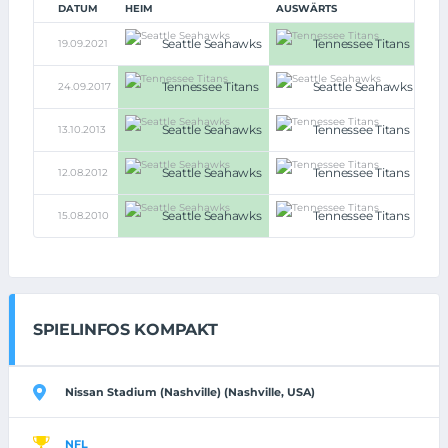
DATUM
HEIM
AUSWÄRTS
Seattle Seahawks
Tennessee Titans
19.09.2021
30:
Tennessee Titans
Seattle Seahawks
24.09.2017
33:
Seattle Seahawks
Tennessee Titans
13.10.2013
20:1
Seattle Seahawks
Tennessee Titans
12.08.2012
27:1
Seattle Seahawks
Tennessee Titans
15.08.2010
20:1
SPIELINFOS KOMPAKT
Nissan Stadium (Nashville) (Nashville, USA)
NFL