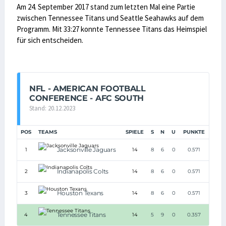
Am 24. September 2017 stand zum letzten Mal eine Partie
zwischen Tennessee Titans und Seattle Seahawks auf dem
Programm. Mit 33:27 konnte Tennessee Titans das Heimspiel
für sich entscheiden.
NFL - AMERICAN FOOTBALL
CONFERENCE - AFC SOUTH
Stand: 20.12.2023
POS
TEAMS
SPIELE
S
N
U
PUNKTE
Jacksonville Jaguars
1
14
8
6
0
0.571
Indianapolis Colts
2
14
8
6
0
0.571
Houston Texans
3
14
8
6
0
0.571
Tennessee Titans
4
14
5
9
0
0.357