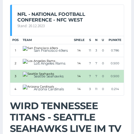
NFL - NATIONAL FOOTBALL
CONFERENCE - NFC WEST
Stand: 20.12.2023
POS
TEAM
SPIELE
S
N
U
PUNKTE
San Francisco 49ers
1
14
11
3
0
0.786
Los Angeles Rams
2
14
7
7
0
0.500
Seattle Seahawks
3
14
7
7
0
0.500
Arizona Cardinals
4
14
3
11
0
0.214
WIRD TENNESSEE
TITANS - SEATTLE
SEAHAWKS LIVE IM TV