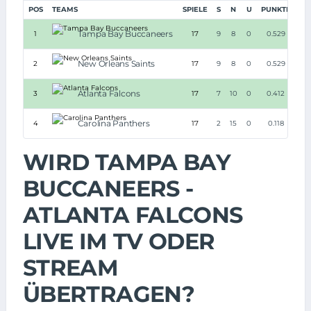
POS
TEAMS
SPIELE
S
N
U
PUNKTE
Tampa Bay Buccaneers
1
17
9
8
0
0.529
New Orleans Saints
2
17
9
8
0
0.529
Atlanta Falcons
3
17
7
10
0
0.412
Carolina Panthers
4
17
2
15
0
0.118
WIRD TAMPA BAY
BUCCANEERS -
ATLANTA FALCONS
LIVE IM TV ODER
STREAM
ÜBERTRAGEN?