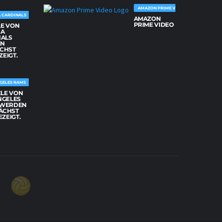
AMAZON PRIME VIDEO
 CARDINALS
AMAZON
PRIME VIDEO
LE VON
NA
NALS
EN
CHST
ZEIGT.
GELES RAMS
ELE VON
NGELES
 WERDEN
ÄCHST
EZEIGT.