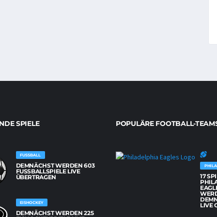
DE SPIELE
POPULÄRE FOOTBALL-TEAM
FUSSBALL
DEMNÄCHST WERDEN 603
PHILA
FUSSBALLSPIELE LIVE Ü
17 SP
BERTRAGEN
PHIL
EAGL
WER
DEM
EISHOCKEY
LIVE 
DEMNÄCHST WERDEN 225