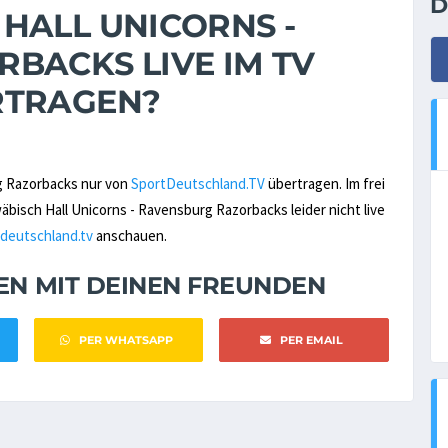
D
HALL UNICORNS -
BACKS LIVE IM TV
RTRAGEN?
g Razorbacks nur von
SportDeutschland.TV
übertragen. Im frei
sch Hall Unicorns - Ravensburg Razorbacks leider nicht live
deutschland.tv
anschauen.
NEN MIT DEINEN FREUNDEN
PER WHATSAPP
PER EMAIL