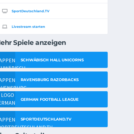
SportDeutschland.TV
Livestream starten
ehr Spiele anzeigen
SCHWÄBISCH HALL UNICORNS
RAVENSBURG RAZORBACKS
GERMAN FOOTBALL LEAGUE
SPORTDEUTSCHLAND.TV