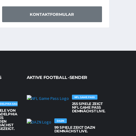
KONTAKTFORMULAR
S
AKTIVE FOOTBALL -SENDER
NFL GAME PASS
255 SPIELE ZEIGT
DELPHIA EAGLES
NFL GAME PASS
IELE VON
DEMNÄCHST LIVE.
ADELPHIA
ES
DEN
DAZN
NÄCHST
99 SPIELE ZEIGT DAZN
GEZEIGT.
DEMNÄCHST LIVE.