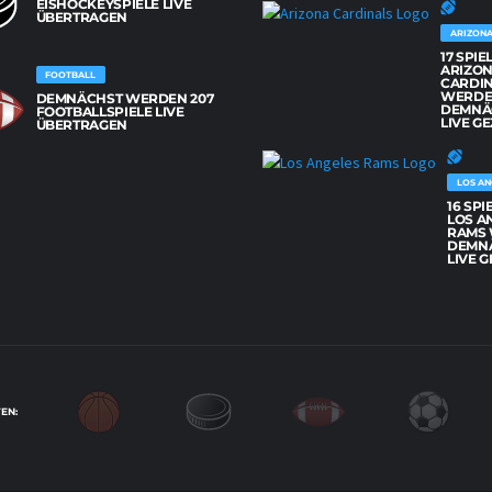
EISHOCKEYSPIELE LIVE
ÜBERTRAGEN
ARIZONA
17 SPIE
ARIZO
FOOTBALL
CARDI
WERD
DEMNÄCHST WERDEN 207
DEMNÄ
FOOTBALLSPIELE LIVE
LIVE GE
ÜBERTRAGEN
LOS AN
16 SPI
LOS A
RAMS
DEMN
LIVE G
EN: