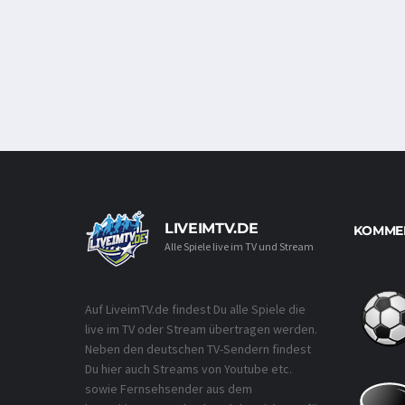
LIVEIMTV.DE
KOMMEN
Alle Spiele live im TV und Stream
Auf LiveimTV.de findest Du alle Spiele die
live im TV oder Stream übertragen werden.
Neben den deutschen TV-Sendern findest
Du hier auch Streams von Youtube etc.
sowie Fernsehsender aus dem