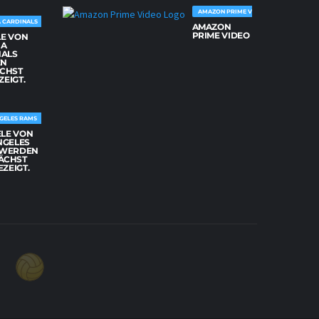
AMAZON PRIME VIDEO
 CARDINALS
AMAZON
PRIME VIDEO
LE VON
NA
NALS
EN
CHST
ZEIGT.
GELES RAMS
ELE VON
NGELES
 WERDEN
ÄCHST
EZEIGT.