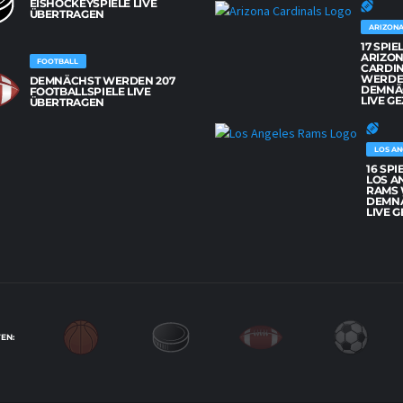
EISHOCKEYSPIELE LIVE
ÜBERTRAGEN
ARIZONA
17 SPIE
ARIZO
FOOTBALL
CARDI
WERD
DEMNÄCHST WERDEN 207
DEMNÄ
FOOTBALLSPIELE LIVE
LIVE GE
ÜBERTRAGEN
LOS AN
16 SPI
LOS A
RAMS
DEMN
LIVE G
EN: