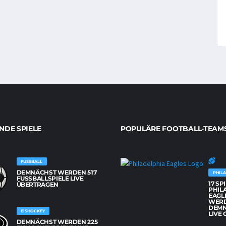
DE SPIELE
POPULÄRE FOOTBALL-TEAM
FUSSBALL
DEMNÄCHST WERDEN 517
PHILA
FUSSBALLSPIELE LIVE Ü
17 SP
BERTRAGEN
PHIL
EAGL
WER
DEM
EISHOCKEY
LIVE 
DEMNÄCHST WERDEN 225