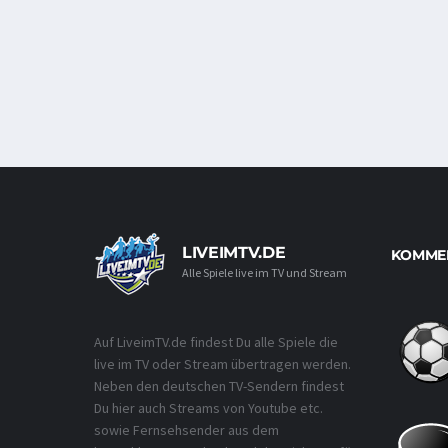
LIVEIMTV.DE
KOMMEN
Alle Spiele live im TV und Stream
Auf LiveimTV.de findest Du alle Spiele die
live im TV oder Stream übertragen werden.
Neben den deutschen TV-Sendern findest
Du hier auch Streams von Youtube etc.
sowie Fernsehsender aus dem