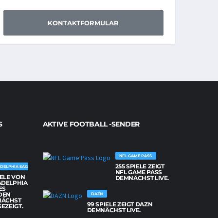
KONTAKTFORMULAR
S
AKTIVE FOOTBALL -SENDER
NFL GAME PASS
255 SPIELE ZEIGT
DELPHIA EAGLES
NFL GAME PASS
IELE VON
DEMNÄCHST LIVE.
ADELPHIA
ES
DEN
DAZN
NÄCHST
99 SPIELE ZEIGT DAZN
GEZEIGT.
DEMNÄCHST LIVE.