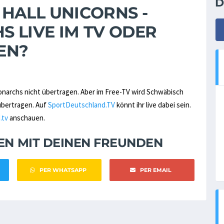
D
HALL UNICORNS -
 LIVE IM TV ODER
EN?
onarchs nicht übertragen. Aber im Free-TV wird Schwäbisch
übertragen. Auf
SportDeutschland.TV
könnt ihr live dabei sein.
.tv
anschauen.
NEN MIT DEINEN FREUNDEN
PER WHATSAPP
PER EMAIL