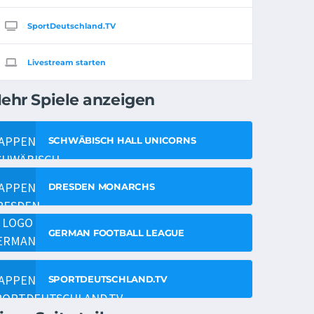
SportDeutschland.TV
Livestream starten
ehr Spiele anzeigen
SCHWÄBISCH HALL UNICORNS
DRESDEN MONARCHS
GERMAN FOOTBALL LEAGUE
SPORTDEUTSCHLAND.TV