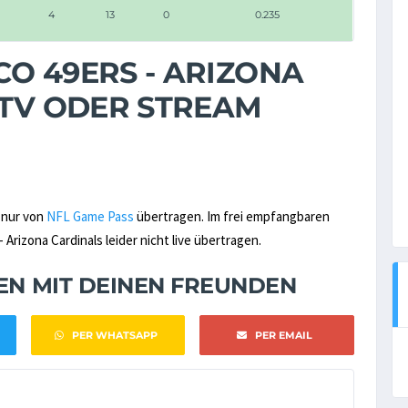
4
13
0
0.235
O 49ERS - ARIZONA
 TV ODER STREAM
s nur von
NFL Game Pass
übertragen. Im frei empfangbaren
Arizona Cardinals leider nicht live übertragen.
NEN MIT DEINEN FREUNDEN
PER WHATSAPP
PER EMAIL