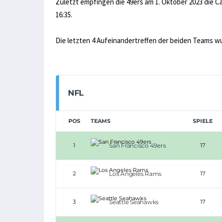
Zuletzt empfingen die 49ers am 1. Oktober 2023 die Ca
16:35.
Die letzten 4 Aufeinandertreffen der beiden Teams w
NFL
POS
TEAMS
SPIELE
1
San Francisco 49ers
17
2
Los Angeles Rams
17
3
Seattle Seahawks
17