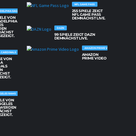
NFL GAME PASS
255 SPIELE ZEIGT
DELPHIA EAGLES
NFL GAME PASS
IELE VON
DEMNÄCHST LIVE.
ADELPHIA
ES
DEN
DAZN
NÄCHST
99 SPIELE ZEIGT DAZN
GEZEIGT.
DEMNÄCHST LIVE.
AMAZON PRIME VIDEO
 CARDINALS
AMAZON
PRIME VIDEO
LE VON
NA
NALS
EN
CHST
ZEIGT.
GELES RAMS
ELE VON
NGELES
 WERDEN
ÄCHST
EZEIGT.