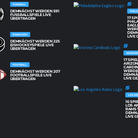
FUSSBALL
DEMNÄCHST WERDEN 591
PHILA
FUSSBALLSPIELE LIVE Ü
17 SP
BERTRAGEN
PHIL
EAGL
WER
DEM
EISHOCKEY
LIVE 
DEMNÄCHST WERDEN 225
EISHOCKEYSPIELE LIVE
ÜBERTRAGEN
ARIZONA
17 SPIE
ARIZO
FOOTBALL
CARDI
WERD
DEMNÄCHST WERDEN 207
DEMNÄ
FOOTBALLSPIELE LIVE
LIVE GE
ÜBERTRAGEN
LOS AN
16 SPI
LOS A
RAMS
DEMN
LIVE G