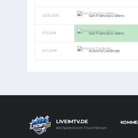
13.09.2020
San Francisco 49ers
17.11.2019
San Francisco 49ers
01.11.2019
Arizona Cardinals
LIVEIMTV.DE
KOMMEN
Alle Spiele live im TV und Stream