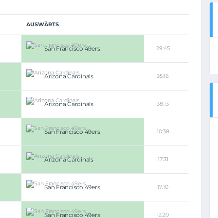
AUSWÄRTS
San Francisco 49ers
29:45
Arizona Cardinals
35:16
Arizona Cardinals
38:13
San Francisco 49ers
10:38
Arizona Cardinals
17:31
San Francisco 49ers
17:10
San Francisco 49ers
12:20