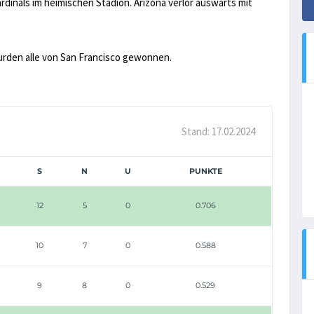
rdinals im heimischen Stadion. Arizona verlor auswärts mit
urden alle von San Francisco gewonnen.
Stand: 17.02.2024
S
N
U
PUNKTE
12
5
0
0.706
10
7
0
0.588
9
8
0
0.529