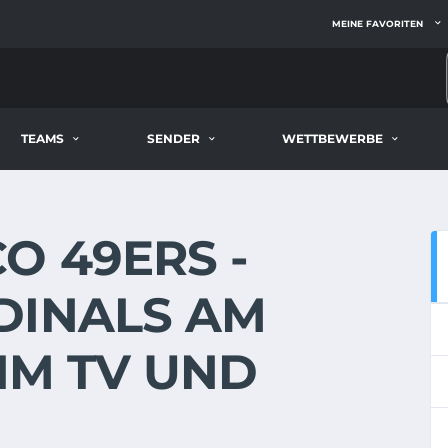
MEINE FAVORITEN
TEAMS
SENDER
WETTBEWERBE
O 49ERS -
DINALS AM
 IM TV UND