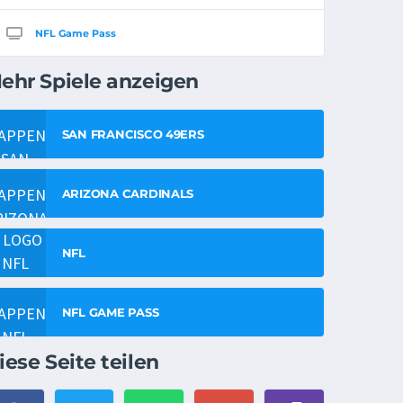
NFL Game Pass
ehr Spiele anzeigen
SAN FRANCISCO 49ERS
ARIZONA CARDINALS
NFL
NFL GAME PASS
iese Seite teilen