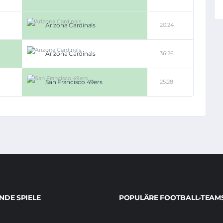
Arizona Cardinals
20:24
Arizona Cardinals
36:26
San Francisco 49ers
25:28
DE SPIELE
POPULÄRE FOOTBALL-TEAM