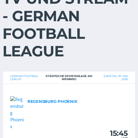
- GERMAN
FOOTBALL
LEAGUE
GERMAN FOOTBALL
STÄDTISCHE SPORTANLAGE AM
SAMSTAG, 30. MAI
LEAGUE
WEINWEG
2026
REGENSBURG PHOENIX
15:45