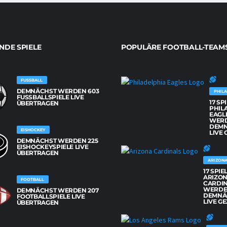
DE SPIELE
POPULÄRE FOOTBALL-TEAM
FUSSBALL
DEMNÄCHST WERDEN 603
PHILA
FUSSBALLSPIELE LIVE Ü
17 SP
BERTRAGEN
PHIL
EAGL
WER
DEM
EISHOCKEY
LIVE 
DEMNÄCHST WERDEN 225
EISHOCKEYSPIELE LIVE
ÜBERTRAGEN
ARIZONA
17 SPIE
ARIZO
FOOTBALL
CARDI
WERD
DEMNÄCHST WERDEN 207
DEMNÄ
FOOTBALLSPIELE LIVE
LIVE GE
ÜBERTRAGEN