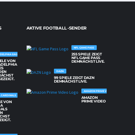
S
AKTIVE FOOTBALL -SENDER
NFL GAME PASS
255 SPIELE ZEIGT
DELPHIA EAGLES
NFL GAME PASS
IELE VON
DEMNÄCHST LIVE.
ADELPHIA
ES
DEN
DAZN
NÄCHST
99 SPIELE ZEIGT DAZN
GEZEIGT.
DEMNÄCHST LIVE.
AMAZON PRIME VIDEO
 CARDINALS
AMAZON
PRIME VIDEO
LE VON
NA
NALS
EN
CHST
ZEIGT.