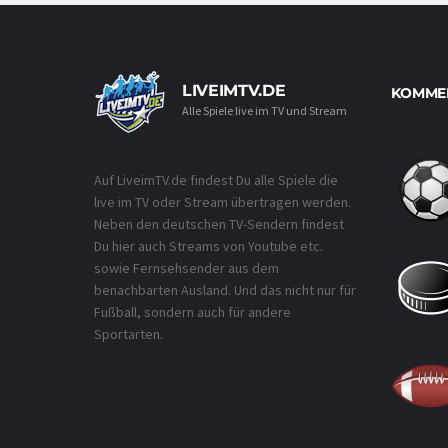
LIVEIMTV.DE
KOMMEN
Alle Spiele live im TV und Stream
Auf LiveimTV.de findest Du alle Spiele die
live im TV oder Stream übertragen werden.
Neben den deutschen TV-Sendern findest
Du hier auch Streams von Youtube etc.
sowie Fernsehsender aus dem
benachbarten Ausland. Und das nicht nur für
Fußball, sondern auch für andere
Sportarten.