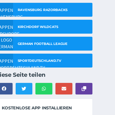
RAVENSBURG RAZORBACKS
KIRCHDORF WILDCATS
GERMAN FOOTBALL LEAGUE
SPORTDEUTSCHLAND.TV
iese Seite teilen
KOSTENLOSE APP INSTALLIEREN