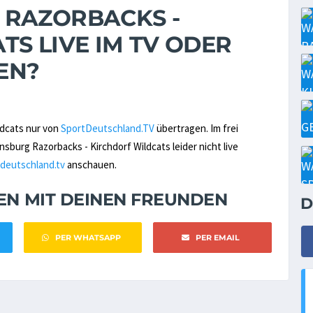
 RAZORBACKS -
S LIVE IM TV ODER
EN?
ldcats nur von
SportDeutschland.TV
übertragen. Im frei
urg Razorbacks - Kirchdorf Wildcats leider nicht live
deutschland.tv
anschauen.
NEN MIT DEINEN FREUNDEN
D
PER WHATSAPP
PER EMAIL