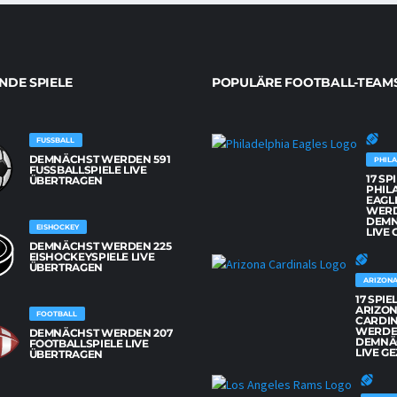
DE SPIELE
POPULÄRE FOOTBALL-TEAM
FUSSBALL
DEMNÄCHST WERDEN 591
PHILA
FUSSBALLSPIELE LIVE Ü
17 SP
BERTRAGEN
PHIL
EAGL
WER
DEM
EISHOCKEY
LIVE 
DEMNÄCHST WERDEN 225
EISHOCKEYSPIELE LIVE
ÜBERTRAGEN
ARIZONA
17 SPIE
ARIZO
FOOTBALL
CARDI
WERD
DEMNÄCHST WERDEN 207
DEMNÄ
FOOTBALLSPIELE LIVE
LIVE GE
ÜBERTRAGEN