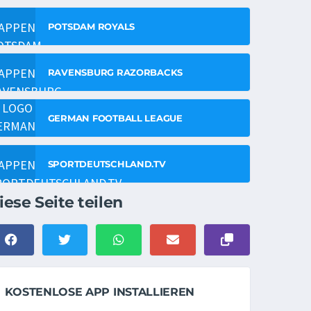
POTSDAM ROYALS
RAVENSBURG RAZORBACKS
GERMAN FOOTBALL LEAGUE
SPORTDEUTSCHLAND.TV
iese Seite teilen
KOSTENLOSE APP INSTALLIEREN