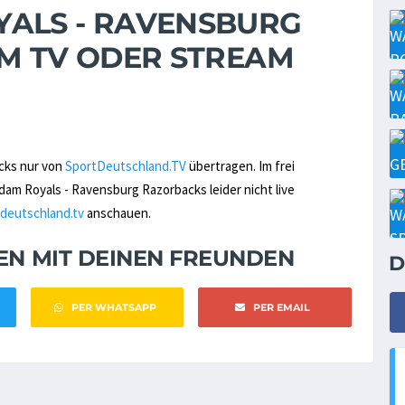
ALS - RAVENSBURG
IM TV ODER STREAM
cks nur von
SportDeutschland.TV
übertragen. Im frei
m Royals - Ravensburg Razorbacks leider nicht live
deutschland.tv
anschauen.
NEN MIT DEINEN FREUNDEN
D
PER WHATSAPP
PER EMAIL