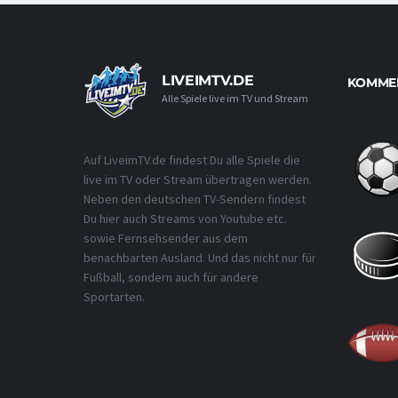
LIVEIMTV.DE
KOMMEN
Alle Spiele live im TV und Stream
Auf LiveimTV.de findest Du alle Spiele die
live im TV oder Stream übertragen werden.
Neben den deutschen TV-Sendern findest
Du hier auch Streams von Youtube etc.
sowie Fernsehsender aus dem
benachbarten Ausland. Und das nicht nur für
Fußball, sondern auch für andere
Sportarten.