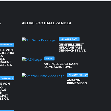
S
AKTIVE FOOTBALL -SENDER
NFL GAME PASS
255 SPIELE ZEIGT
DELPHIA EAGLES
NFL GAME PASS
IELE VON
DEMNÄCHST LIVE.
ADELPHIA
ES
DEN
DAZN
NÄCHST
99 SPIELE ZEIGT DAZN
GEZEIGT.
DEMNÄCHST LIVE.
AMAZON PRIME VIDEO
 CARDINALS
AMAZON
PRIME VIDEO
LE VON
NA
NALS
EN
CHST
ZEIGT.