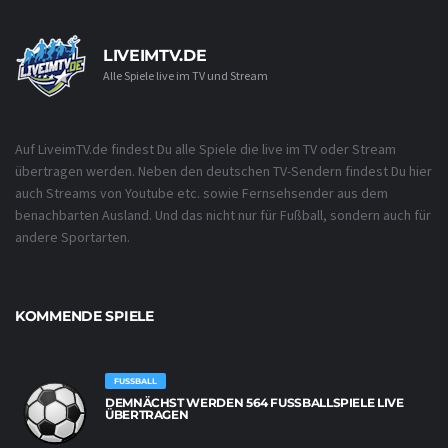
LIVEIMTV.DE
Alle Spiele live im TV und Stream
Auf LiveimTV.de findest Du alle Spiele die live im TV oder Stream
übertragen werden. Neben den deutschen TV-Sendern findest Du hier
auch Streams von Youtube etc. sowie Fernsehsender aus dem
benachbarten Ausland. Und das nicht nur für Fußball, sondern auch für
andere Sportarten.
KOMMENDE SPIELE
FUSSBALL
DEMNÄCHST WERDEN 564 FUSSBALLSPIELE LIVE Ü
BERTRAGEN