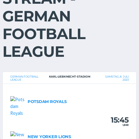
GERMAN
FOOTBALL
LEAGUE
GERMAN FOOTBALL
KARL-LIEBKNECHT-STADION
SAMSTAG, 8. JULI
LEAGUE
2023
POTSDAM ROYALS
15:45
UHR
NEW YORKER LIONS