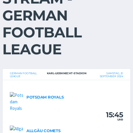
GERMAN
FOOTBALL
LEAGUE
GERMAN FOOTBALL
KARL-LIEBKNECHT-STADION
SAMSTAG, 21.
LEAGUE
SEPTEMBER 2024
POTSDAM ROYALS
15:45
UHR
ALLGÄU COMETS