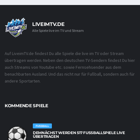
LIVEIMTV.DE
Alle Spiele live im TV und Stream
Auf LiveimTV.de findest Du alle Spiele die live im TV oder Stream
übertragen werden. Neben den deutschen TV-Sendern findest Du hier
auch Streams von Youtube etc. sowie Fernsehsender aus dem
benachbarten Ausland. Und das nicht nur für Fußball, sondern auch für
andere Sportarten.
KOMMENDE SPIELE
FUSSBALL
DEMNÄCHST WERDEN 517 FUSSBALLSPIELE LIVE Ü
BERTRAGEN