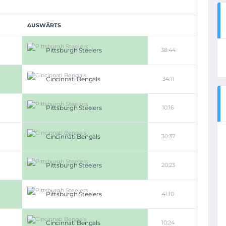
AUSWÄRTS
Pittsburgh Steelers
38:44
Cincinnati Bengals
34:11
Pittsburgh Steelers
10:16
Cincinnati Bengals
30:37
Pittsburgh Steelers
20:23
Pittsburgh Steelers
41:10
Cincinnati Bengals
10:24