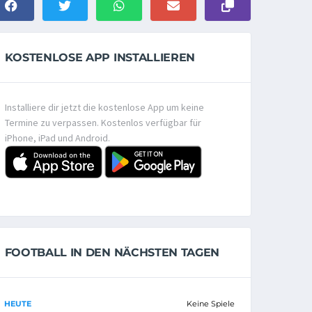
KOSTENLOSE APP INSTALLIEREN
Installiere dir jetzt die kostenlose App um keine
Termine zu verpassen. Kostenlos verfügbar für
iPhone, iPad und Android.
FOOTBALL IN DEN NÄCHSTEN TAGEN
HEUTE
Keine Spiele