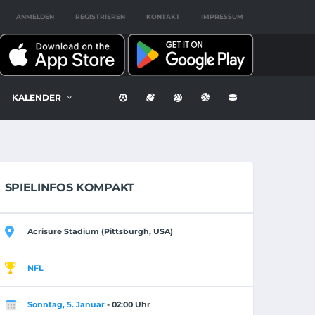
ANMELDEN
REGISTRIEREN
KONTAKT
IMPRESSUM
KALENDER
SPIELINFOS KOMPAKT
Acrisure Stadium (Pittsburgh, USA)
NFL
Sonntag, 5. Januar
- 02:00 Uhr