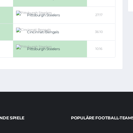
Pittsburgh Steelers
27:17
Cincinnati Bengals
36:10
Pittsburgh Steelers
10:16
DE SPIELE
POPULÄRE FOOTBALL-TEAM