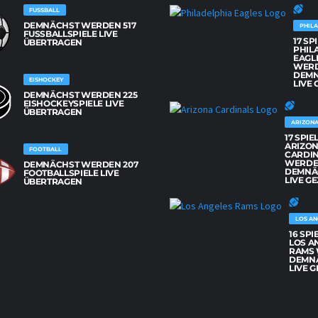
FUSSBALL
DEMNÄCHST WERDEN 517
PHILA
FUSSBALLSPIELE LIVE Ü
17 SP
BERTRAGEN
PHIL
EAGL
WER
DEM
EISHOCKEY
LIVE 
DEMNÄCHST WERDEN 225
EISHOCKEYSPIELE LIVE
ÜBERTRAGEN
ARIZONA
17 SPIE
ARIZO
FOOTBALL
CARDI
WERD
DEMNÄCHST WERDEN 207
DEMNÄ
FOOTBALLSPIELE LIVE
LIVE GE
ÜBERTRAGEN
LOS AN
16 SPI
LOS A
RAMS
DEMN
LIVE G