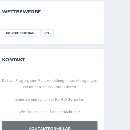
WETTBEWERBE
COLLEGE FOOTBALL
NFL
KONTAKT
Du hast Fragen, eine Fehlermeldung, neue Anregungen
und möchtest uns kontaktieren?
Benutze einfach unser Kontaktformular.
Wir freuen uns auf deine Nachricht!
KONTAKTFORMULAR