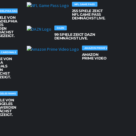
NFL GAME PASS
255 SPIELE ZEIGT
DELPHIA EAGLES
NFL GAME PASS
IELE VON
DEMNÄCHST LIVE.
ADELPHIA
ES
DEN
DAZN
NÄCHST
99 SPIELE ZEIGT DAZN
GEZEIGT.
DEMNÄCHST LIVE.
AMAZON PRIME VIDEO
 CARDINALS
AMAZON
PRIME VIDEO
LE VON
NA
NALS
EN
CHST
ZEIGT.
GELES RAMS
ELE VON
NGELES
 WERDEN
ÄCHST
EZEIGT.