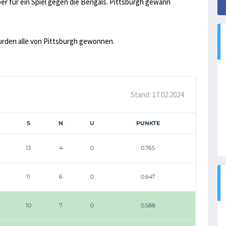
er für ein Spiel gegen die Bengals. Pittsburgh gewann
urden alle von Pittsburgh gewonnen.
Stand: 17.02.2024
S
N
U
PUNKTE
13
4
0
0.765
11
6
0
0.647
10
7
0
0.588