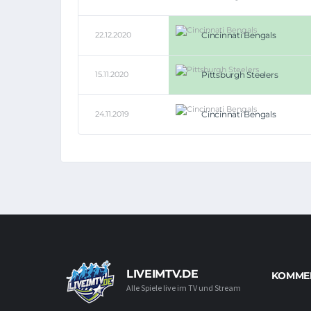
22.12.2020
Cincinnati Bengals
15.11.2020
Pittsburgh Steelers
24.11.2019
Cincinnati Bengals
LIVEIMTV.DE
KOMMEN
Alle Spiele live im TV und Stream