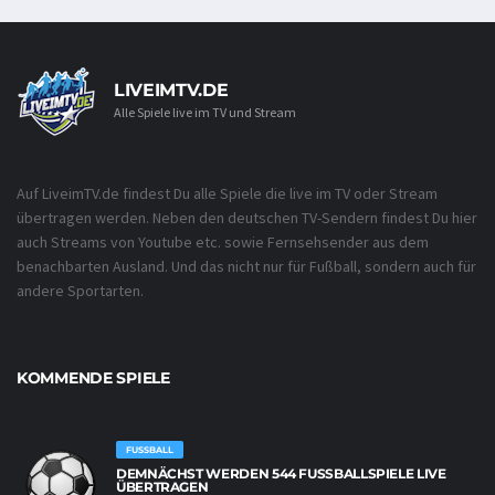
LIVEIMTV.DE
Alle Spiele live im TV und Stream
Auf LiveimTV.de findest Du alle Spiele die live im TV oder Stream
übertragen werden. Neben den deutschen TV-Sendern findest Du hier
auch Streams von Youtube etc. sowie Fernsehsender aus dem
benachbarten Ausland. Und das nicht nur für Fußball, sondern auch für
andere Sportarten.
KOMMENDE SPIELE
FUSSBALL
DEMNÄCHST WERDEN 544 FUSSBALLSPIELE LIVE Ü
BERTRAGEN