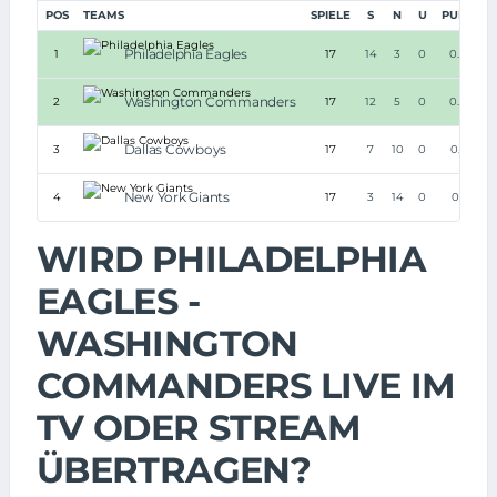
POS
TEAMS
SPIELE
S
N
U
PUNKTE
Philadelphia Eagles
1
17
14
3
0
0.824
Washington Commanders
2
17
12
5
0
0.706
Dallas Cowboys
3
17
7
10
0
0.412
New York Giants
4
17
3
14
0
0.176
WIRD PHILADELPHIA
EAGLES -
WASHINGTON
COMMANDERS LIVE IM
TV ODER STREAM
ÜBERTRAGEN?