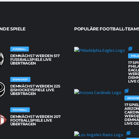
DE SPIELE
POPULÄRE FOOTBALL-TEAM
FUSSBALL
DEMNÄCHST WERDEN 517
PHILA
FUSSBALLSPIELE LIVE Ü
17 SP
BERTRAGEN
PHIL
EAGL
WER
DEM
EISHOCKEY
LIVE 
DEMNÄCHST WERDEN 225
EISHOCKEYSPIELE LIVE
ÜBERTRAGEN
ARIZONA
17 SPIE
ARIZO
FOOTBALL
CARDI
WERD
DEMNÄCHST WERDEN 207
DEMNÄ
FOOTBALLSPIELE LIVE
LIVE GE
ÜBERTRAGEN