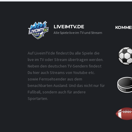
LIVEIMTV.DE
KOMMEN
Alle Spiele live im TV und Stream
Auf LiveimTV.de findest Du alle Spiele die
live im TV oder Stream übertragen werden.
Neben den deutschen TV-Sendern findest
Du hier auch Streams von Youtube etc.
sowie Fernsehsender aus dem
benachbarten Ausland. Und das nicht nur für
Fußball, sondern auch für andere
Sportarten.