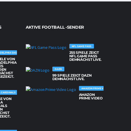
S
AKTIVE FOOTBALL -SENDER
NFL GAME PASS
255 SPIELE ZEIGT
DELPHIA EAGLES
NFL GAME PASS
IELE VON
DEMNÄCHST LIVE.
ADELPHIA
ES
DEN
DAZN
NÄCHST
99 SPIELE ZEIGT DAZN
GEZEIGT.
DEMNÄCHST LIVE.
AMAZON PRIME VIDEO
 CARDINALS
AMAZON
PRIME VIDEO
LE VON
NA
NALS
EN
CHST
ZEIGT.