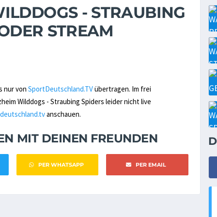
ILDDOGS - STRAUBING
V ODER STREAM
s nur von
SportDeutschland.TV
übertragen. Im frei
im Wilddogs - Straubing Spiders leider nicht live
deutschland.tv
anschauen.
NEN MIT DEINEN FREUNDEN
D
PER WHATSAPP
PER EMAIL