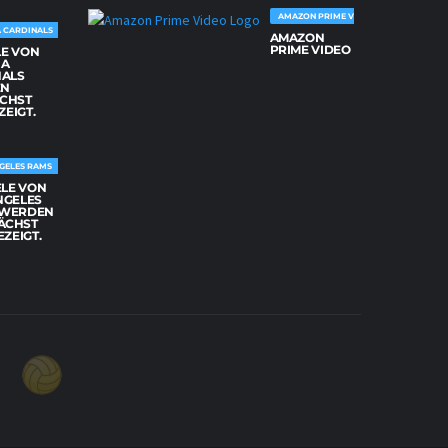
AMAZON PRIME VIDEO
 CARDINALS
AMAZON
PRIME VIDEO
LE VON
NA
NALS
EN
CHST
ZEIGT.
GELES RAMS
ELE VON
NGELES
 WERDEN
ÄCHST
EZEIGT.