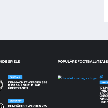
DE SPIELE
POPULÄRE FOOTBALL-TEAM
FUSSBALL
DEMNÄCHST WERDEN 598
PHILA
FUSSBALLSPIELE LIVE Ü
17 SP
BERTRAGEN
PHIL
EAGL
WER
DEM
EISHOCKEY
LIVE 
DEMNÄCHST WERDEN 225