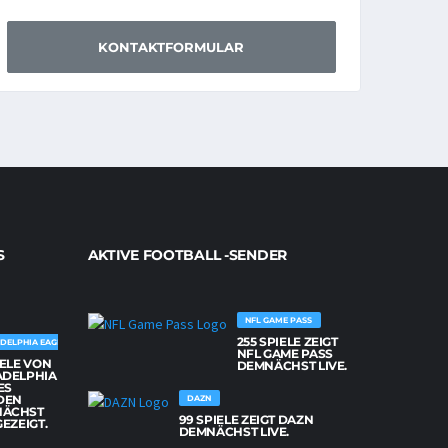
KONTAKTFORMULAR
S
AKTIVE FOOTBALL -SENDER
NFL GAME PASS
255 SPIELE ZEIGT
DELPHIA EAGLES
NFL GAME PASS
IELE VON
DEMNÄCHST LIVE.
ADELPHIA
ES
DEN
DAZN
NÄCHST
99 SPIELE ZEIGT DAZN
GEZEIGT.
DEMNÄCHST LIVE.