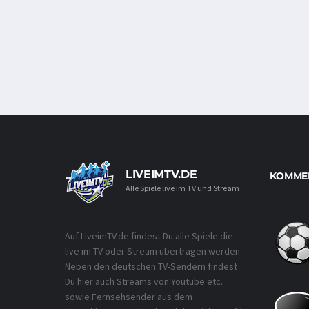
LIVEIMTV.DE
KOMMEN
Alle Spiele live im TV und Stream
Auf LiveimTV.de findest Du alle Spiele die
live im TV oder Stream übertragen werden.
Neben den deutschen TV-Sendern findest
Du hier auch Streams von Youtube etc.
sowie Fernsehsender aus dem