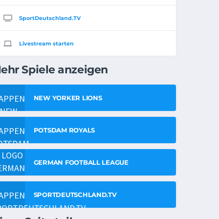
SportDeutschland.TV
Livestream starten
ehr Spiele anzeigen
NEW YORKER LIONS
POTSDAM ROYALS
GERMAN FOOTBALL LEAGUE
SPORTDEUTSCHLAND.TV