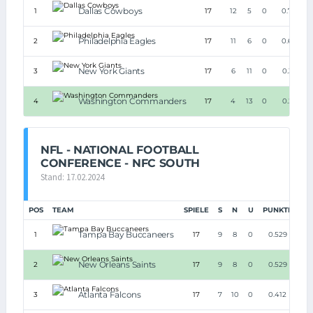
Dallas Cowboys
1
17
12
5
0
0.706
Philadelphia Eagles
2
17
11
6
0
0.647
New York Giants
3
17
6
11
0
0.353
Washington Commanders
4
17
4
13
0
0.235
NFL - NATIONAL FOOTBALL
CONFERENCE - NFC SOUTH
Stand: 17.02.2024
POS
TEAM
SPIELE
S
N
U
PUNKTE
Tampa Bay Buccaneers
1
17
9
8
0
0.529
New Orleans Saints
2
17
9
8
0
0.529
Atlanta Falcons
3
17
7
10
0
0.412