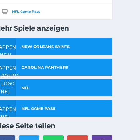
NFL Game Pass
ehr Spiele anzeigen
NEW ORLEANS SAINTS
CAROLINA PANTHERS
NFL
NFL GAME PASS
iese Seite teilen