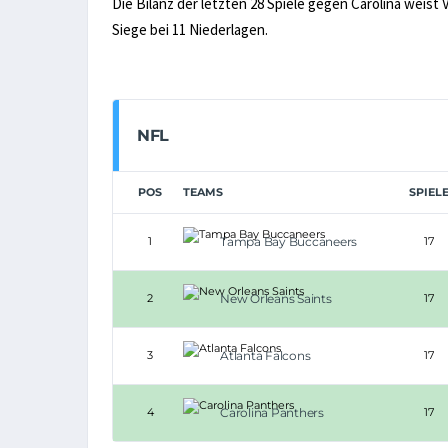
Die Bilanz der letzten 28 Spiele gegen Carolina weist 
Siege bei 11 Niederlagen.
NFL
POS
TEAMS
SPIEL
1
Tampa Bay Buccaneers
17
2
New Orleans Saints
17
3
Atlanta Falcons
17
4
Carolina Panthers
17