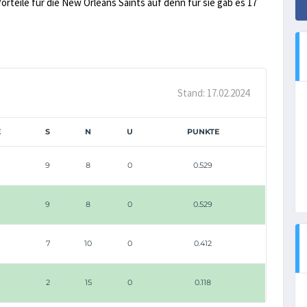
Vorteile für die New Orleans Saints auf denn für sie gab es 17
Stand: 17.02.2024
E
S
N
U
PUNKTE
9
8
0
0.529
9
8
0
0.529
7
10
0
0.412
2
15
0
0.118