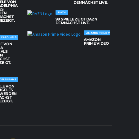
IELE VON
DEMNÄCHST LIVE.
ADELPHIA
ES
DEN
DAZN
NÄCHST
99 SPIELE ZEIGT DAZN
GEZEIGT.
DEMNÄCHST LIVE.
AMAZON PRIME VIDEO
 CARDINALS
AMAZON
PRIME VIDEO
LE VON
NA
NALS
EN
CHST
ZEIGT.
GELES RAMS
ELE VON
NGELES
 WERDEN
ÄCHST
EZEIGT.