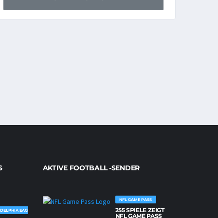
S
AKTIVE FOOTBALL -SENDER
NFL GAME PASS
255 SPIELE ZEIGT
DELPHIA EAGLES
NFL GAME PASS