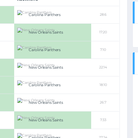
Carolina Panthers
28:6
New Orleans Saints
17:20
Carolina Panthers
7:10
New Orleans Saints
22:14
Carolina Panthers
18:10
New Orleans Saints
26:7
New Orleans Saints
7:33
Carolina Panthers
27:24