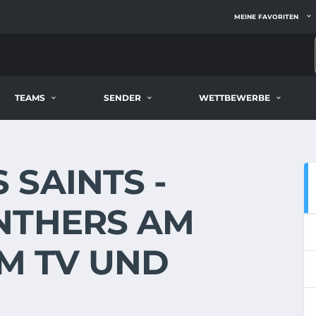
MEINE FAVORITEN
TEAMS
SENDER
WETTBEWERBE
SAINTS -
NTHERS AM
 IM TV UND