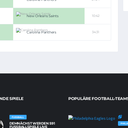
New Orleans Saints
10:42
Carolina Panthers
34:31
DE SPIELE
POPULÄRE FOOTBALL-TEAM
FUSSBALL
DEMNÄCHST WERDEN 591
PHILA
FUSSBALLSPIELE LIVE Ü