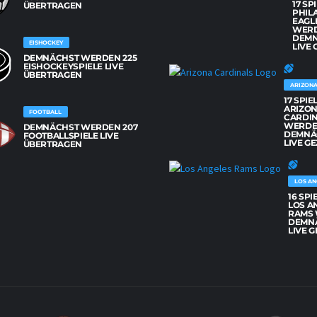
17 SP
BERTRAGEN
PHIL
EAGL
WER
DEM
EISHOCKEY
LIVE 
DEMNÄCHST WERDEN 225
EISHOCKEYSPIELE LIVE
ÜBERTRAGEN
ARIZONA
17 SPIE
ARIZO
FOOTBALL
CARDI
WERD
DEMNÄCHST WERDEN 207
DEMNÄ
FOOTBALLSPIELE LIVE
LIVE GE
ÜBERTRAGEN
LOS AN
16 SPI
LOS A
RAMS
DEMN
LIVE G