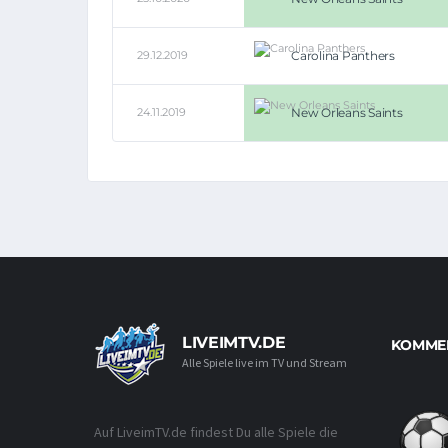
29.12.2019
Carolina Panthers
24.11.2019
New Orleans Saints
LIVEIMTV.DE
KOMMEN
Alle Spiele live im TV und Stream
Auf LiveimTV.de findest Du alle Spiele die