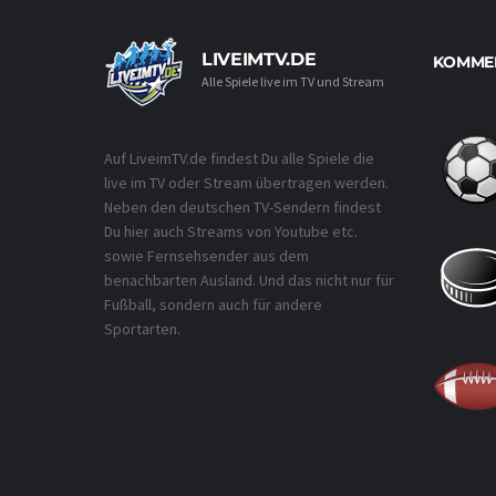
LIVEIMTV.DE
KOMMEN
Alle Spiele live im TV und Stream
Auf LiveimTV.de findest Du alle Spiele die
live im TV oder Stream übertragen werden.
Neben den deutschen TV-Sendern findest
Du hier auch Streams von Youtube etc.
sowie Fernsehsender aus dem
benachbarten Ausland. Und das nicht nur für
Fußball, sondern auch für andere
Sportarten.