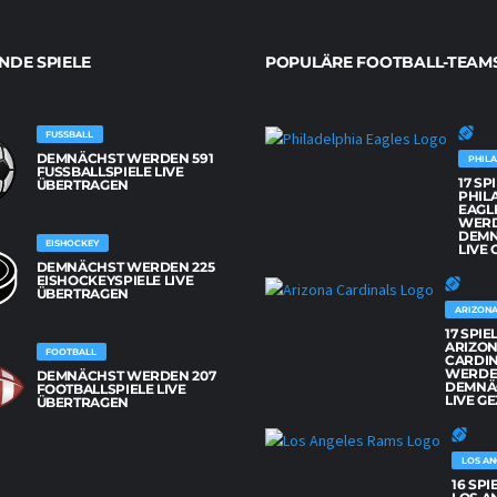
DE SPIELE
POPULÄRE FOOTBALL-TEAM
FUSSBALL
DEMNÄCHST WERDEN 591
PHILA
FUSSBALLSPIELE LIVE Ü
17 SP
BERTRAGEN
PHIL
EAGL
WER
DEM
EISHOCKEY
LIVE 
DEMNÄCHST WERDEN 225
EISHOCKEYSPIELE LIVE
ÜBERTRAGEN
ARIZONA
17 SPIE
ARIZO
FOOTBALL
CARDI
WERD
DEMNÄCHST WERDEN 207
DEMNÄ
FOOTBALLSPIELE LIVE
LIVE GE
ÜBERTRAGEN
LOS AN
16 SPI