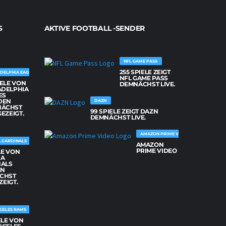
S
AKTIVE FOOTBALL -SENDER
NFL GAME PASS
255 SPIELE ZEIGT
DELPHIA EAGLES
NFL GAME PASS
IELE VON
DEMNÄCHST LIVE.
ADELPHIA
ES
DEN
DAZN
NÄCHST
99 SPIELE ZEIGT DAZN
GEZEIGT.
DEMNÄCHST LIVE.
AMAZON PRIME VIDEO
 CARDINALS
AMAZON
PRIME VIDEO
LE VON
NA
NALS
EN
CHST
ZEIGT.
GELES RAMS
ELE VON