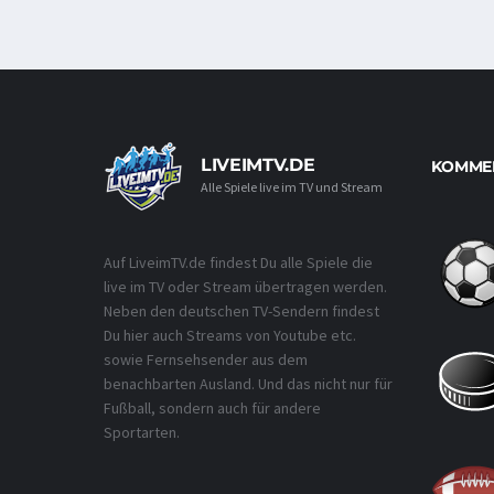
LIVEIMTV.DE
KOMMEN
Alle Spiele live im TV und Stream
Auf LiveimTV.de findest Du alle Spiele die
live im TV oder Stream übertragen werden.
Neben den deutschen TV-Sendern findest
Du hier auch Streams von Youtube etc.
sowie Fernsehsender aus dem
benachbarten Ausland. Und das nicht nur für
Fußball, sondern auch für andere
Sportarten.