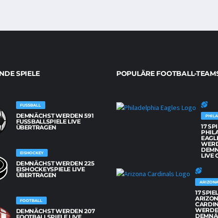
DE SPIELE
POPULÄRE FOOTBALL-TEAM
FUSSBALL
DEMNÄCHST WERDEN 591
PHILA
FUSSBALLSPIELE LIVE Ü
17 SP
BERTRAGEN
PHIL
EAGL
WER
DEM
EISHOCKEY
LIVE 
DEMNÄCHST WERDEN 225
EISHOCKEYSPIELE LIVE
ÜBERTRAGEN
ARIZONA
17 SPIE
ARIZO
FOOTBALL
CARDI
WERD
DEMNÄCHST WERDEN 207
DEMNÄ
FOOTBALLSPIELE LIVE