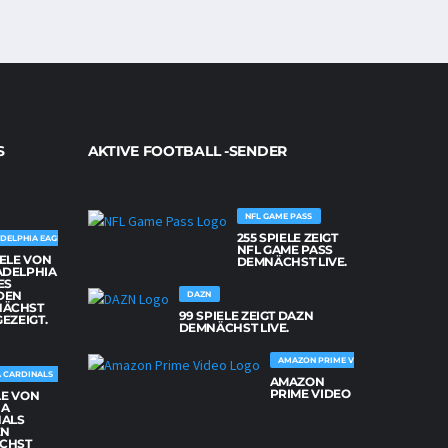
S
AKTIVE FOOTBALL -SENDER
NFL GAME PASS
255 SPIELE ZEIGT
DELPHIA EAGLES
NFL GAME PASS
IELE VON
DEMNÄCHST LIVE.
ADELPHIA
ES
DEN
DAZN
NÄCHST
99 SPIELE ZEIGT DAZN
GEZEIGT.
DEMNÄCHST LIVE.
AMAZON PRIME VIDEO
 CARDINALS
AMAZON
PRIME VIDEO
LE VON
NA
NALS
EN
CHST