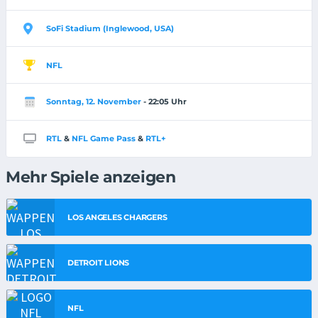
SoFi Stadium (Inglewood, USA)
NFL
Sonntag, 12. November
- 22:05 Uhr
RTL
&
NFL Game Pass
&
RTL+
Mehr Spiele anzeigen
LOS ANGELES CHARGERS
DETROIT LIONS
NFL