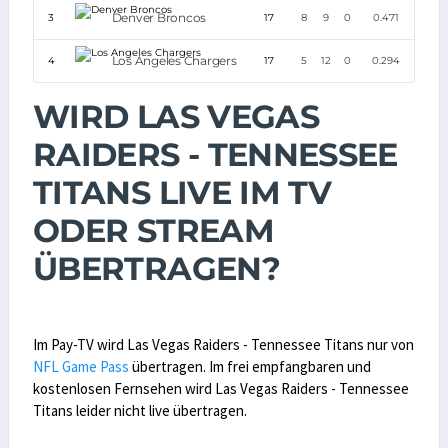
Denver Broncos
3
17
8
9
0
0.471
Los Angeles Chargers
4
17
5
12
0
0.294
WIRD LAS VEGAS
RAIDERS - TENNESSEE
TITANS LIVE IM TV
ODER STREAM
ÜBERTRAGEN?
Im Pay-TV wird Las Vegas Raiders - Tennessee Titans nur von
NFL Game Pass
übertragen. Im frei empfangbaren und
kostenlosen Fernsehen wird Las Vegas Raiders - Tennessee
Titans leider nicht live übertragen.