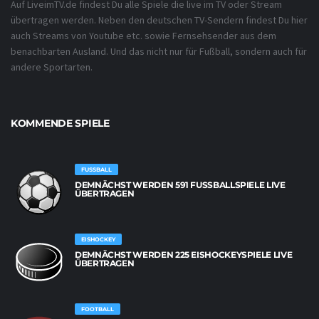
Auf LiveimTV.de findest Du alle Spiele die live im TV oder Stream
übertragen werden. Neben den deutschen TV-Sendern findest Du hier
auch Streams von Youtube etc. sowie Fernsehsender aus dem
benachbarten Ausland. Und das nicht nur für Fußball, sondern auch für
andere Sportarten.
KOMMENDE SPIELE
FUSSBALL
DEMNÄCHST WERDEN 591 FUSSBALLSPIELE LIVE Ü
BERTRAGEN
EISHOCKEY
DEMNÄCHST WERDEN 225 EISHOCKEYSPIELE LIVE
ÜBERTRAGEN
FOOTBALL