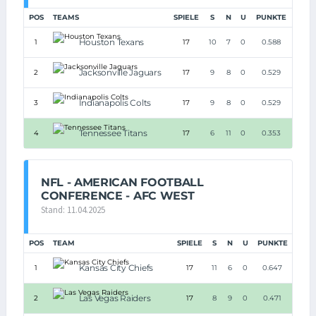
POS
TEAMS
SPIELE
S
N
U
PUNKTE
Houston Texans
1
17
10
7
0
0.588
Jacksonville Jaguars
2
17
9
8
0
0.529
Indianapolis Colts
3
17
9
8
0
0.529
Tennessee Titans
4
17
6
11
0
0.353
NFL - AMERICAN FOOTBALL
CONFERENCE - AFC WEST
Stand: 11.04.2025
POS
TEAM
SPIELE
S
N
U
PUNKTE
Kansas City Chiefs
1
17
11
6
0
0.647
Las Vegas Raiders
2
17
8
9
0
0.471