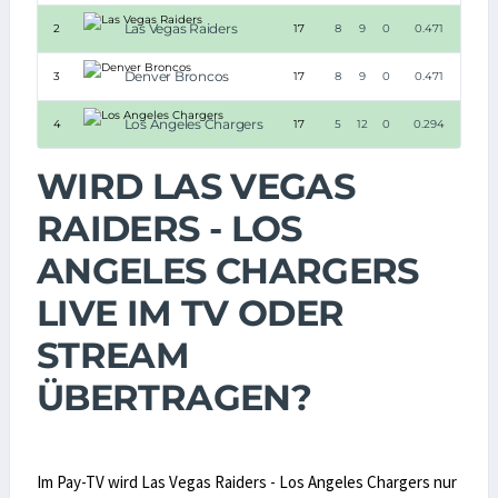
Las Vegas Raiders
2
17
8
9
0
0.471
Denver Broncos
3
17
8
9
0
0.471
Los Angeles Chargers
4
17
5
12
0
0.294
WIRD LAS VEGAS
RAIDERS - LOS
ANGELES CHARGERS
LIVE IM TV ODER
STREAM
ÜBERTRAGEN?
Im Pay-TV wird Las Vegas Raiders - Los Angeles Chargers nur