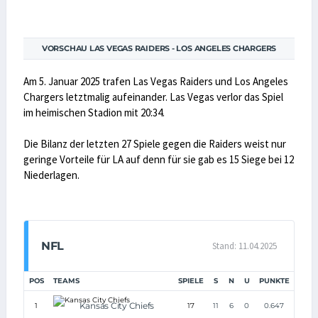
VORSCHAU LAS VEGAS RAIDERS - LOS ANGELES CHARGERS
Am 5. Januar 2025 trafen Las Vegas Raiders und Los Angeles
Chargers letztmalig aufeinander. Las Vegas verlor das Spiel
im heimischen Stadion mit 20:34.
Die Bilanz der letzten 27 Spiele gegen die Raiders weist nur
geringe Vorteile für LA auf denn für sie gab es 15 Siege bei 12
Niederlagen.
NFL
Stand: 11.04.2025
POS
TEAMS
SPIELE
S
N
U
PUNKTE
Kansas City Chiefs
1
17
11
6
0
0.647