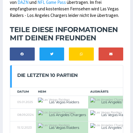
von
DAZN
und
NFL Game Pass
übertragen. Im frei
empfangbaren und kostenlosen Fernsehen wird Las Vegas
Raiders - Los Angeles Chargers leider nicht live übertragen.
TEILE DIESE INFORMATIONEN
MIT DEINEN FREUNDEN
DIE LETZTEN 10 PARTIEN
DATUM
HEIM
AUSWÄRTS
Las Vegas Raiders
Los Angeles Charg
05.01.2025
Los Angeles Chargers
Las Vegas Raiders
08.09.2024
Las Vegas Raiders
Los Angeles Charg
15.12.2023