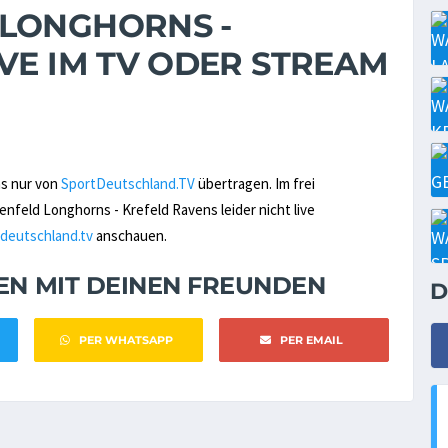
 LONGHORNS -
VE IM TV ODER STREAM
ns nur von
SportDeutschland.TV
übertragen. Im frei
eld Longhorns - Krefeld Ravens leider nicht live
deutschland.tv
anschauen.
NEN MIT DEINEN FREUNDEN
D
PER WHATSAPP
PER EMAIL