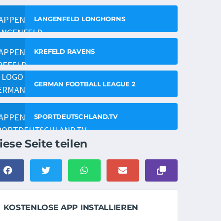
LANGENFELD LONGHORNS
KREFELD RAVENS
GERMAN FOOTBALL LEAGUE 2
SPORTDEUTSCHLAND.TV
iese Seite teilen
KOSTENLOSE APP INSTALLIEREN