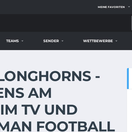
MEINE FAVORITEN
TEAMS
SENDER
WETTBEWERBE
LONGHORNS -
ENS AM
E IM TV UND
RMAN FOOTBALL