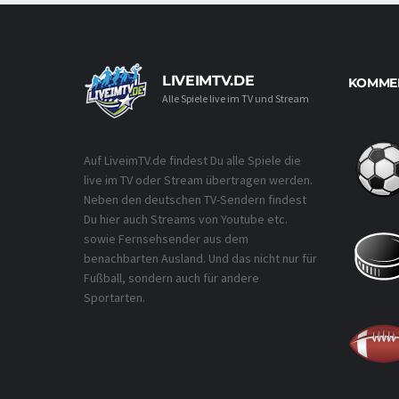
LIVEIMTV.DE
KOMMEN
Alle Spiele live im TV und Stream
Auf LiveimTV.de findest Du alle Spiele die
live im TV oder Stream übertragen werden.
Neben den deutschen TV-Sendern findest
Du hier auch Streams von Youtube etc.
sowie Fernsehsender aus dem
benachbarten Ausland. Und das nicht nur für
Fußball, sondern auch für andere
Sportarten.