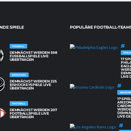
DE SPIELE
POPULÄRE FOOTBALL-TEAM
FUSSBALL
DEMNÄCHST WERDEN 598
PHILA
FUSSBALLSPIELE LIVE Ü
17 SP
BERTRAGEN
PHIL
EAGL
WER
DEM
EISHOCKEY
LIVE 
DEMNÄCHST WERDEN 225
EISHOCKEYSPIELE LIVE
ÜBERTRAGEN
ARIZONA
17 SPIE
ARIZO
FOOTBALL
CARDI
WERD
DEMNÄCHST WERDEN 207
DEMNÄ
FOOTBALLSPIELE LIVE
LIVE GE
ÜBERTRAGEN