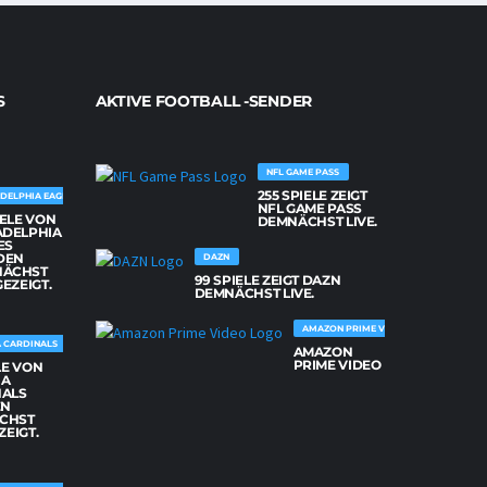
S
AKTIVE FOOTBALL -SENDER
NFL GAME PASS
255 SPIELE ZEIGT
DELPHIA EAGLES
NFL GAME PASS
IELE VON
DEMNÄCHST LIVE.
ADELPHIA
ES
DEN
DAZN
NÄCHST
99 SPIELE ZEIGT DAZN
GEZEIGT.
DEMNÄCHST LIVE.
AMAZON PRIME VIDEO
 CARDINALS
AMAZON
PRIME VIDEO
LE VON
NA
NALS
EN
CHST
ZEIGT.