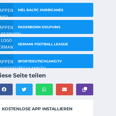
KIEL BALTIC HURRICANES
PADERBORN DOLPHINS
GERMAN FOOTBALL LEAGUE
SPORTDEUTSCHLAND.TV
iese Seite teilen
KOSTENLOSE APP INSTALLIEREN