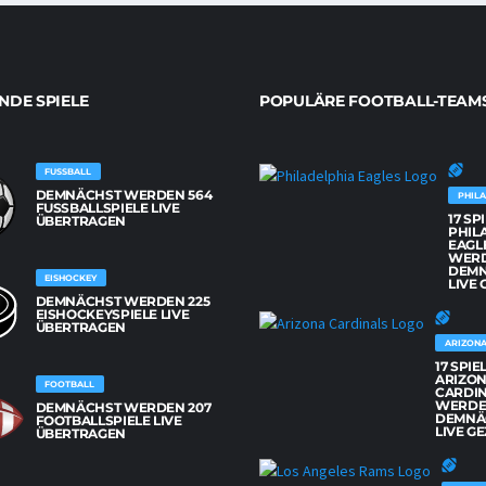
DE SPIELE
POPULÄRE FOOTBALL-TEAM
FUSSBALL
DEMNÄCHST WERDEN 564
PHILA
FUSSBALLSPIELE LIVE Ü
17 SP
BERTRAGEN
PHIL
EAGL
WER
DEM
EISHOCKEY
LIVE 
DEMNÄCHST WERDEN 225
EISHOCKEYSPIELE LIVE
ÜBERTRAGEN
ARIZONA
17 SPIE
ARIZO
FOOTBALL
CARDI
WERD
DEMNÄCHST WERDEN 207
DEMNÄ
FOOTBALLSPIELE LIVE
LIVE GE
ÜBERTRAGEN