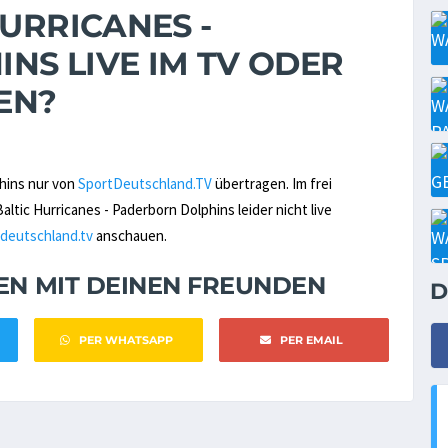
HURRICANES -
NS LIVE IM TV ODER
EN?
phins nur von
SportDeutschland.TV
übertragen. Im frei
tic Hurricanes - Paderborn Dolphins leider nicht live
deutschland.tv
anschauen.
NEN MIT DEINEN FREUNDEN
D
PER WHATSAPP
PER EMAIL