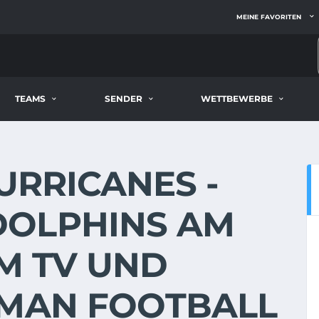
MEINE FAVORITEN
TEAMS
SENDER
WETTBEWERBE
HURRICANES -
DOLPHINS AM
 IM TV UND
RMAN FOOTBALL