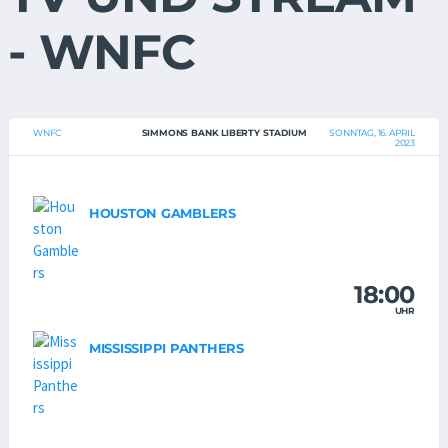
- WNFC
WNFC
SIMMONS BANK LIBERTY STADIUM
SONNTAG, 16. APRIL
2023
HOUSTON GAMBLERS
18:00
UHR
MISSISSIPPI PANTHERS