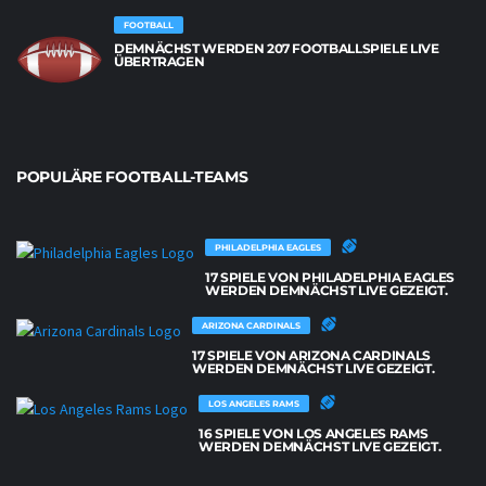
FOOTBALL
DEMNÄCHST WERDEN 207 FOOTBALLSPIELE LIVE
ÜBERTRAGEN
POPULÄRE FOOTBALL-TEAMS
PHILADELPHIA EAGLES
17 SPIELE VON PHILADELPHIA EAGLES
WERDEN DEMNÄCHST LIVE GEZEIGT.
ARIZONA CARDINALS
17 SPIELE VON ARIZONA CARDINALS
WERDEN DEMNÄCHST LIVE GEZEIGT.
LOS ANGELES RAMS
16 SPIELE VON LOS ANGELES RAMS
WERDEN DEMNÄCHST LIVE GEZEIGT.