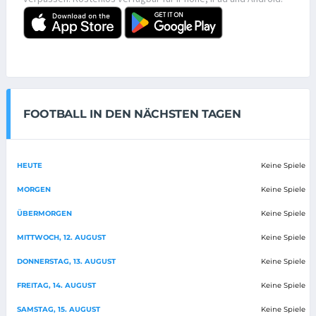
FOOTBALL IN DEN NÄCHSTEN TAGEN
HEUTE
Keine Spiele
MORGEN
Keine Spiele
ÜBERMORGEN
Keine Spiele
MITTWOCH, 12. AUGUST
Keine Spiele
DONNERSTAG, 13. AUGUST
Keine Spiele
FREITAG, 14. AUGUST
Keine Spiele
SAMSTAG, 15. AUGUST
Keine Spiele