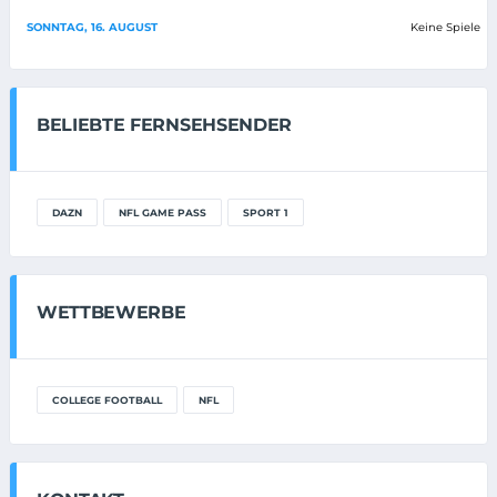
SONNTAG, 16. AUGUST
Keine Spiele
BELIEBTE FERNSEHSENDER
DAZN
NFL GAME PASS
SPORT 1
WETTBEWERBE
COLLEGE FOOTBALL
NFL