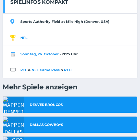
SPIELINFOS KOMPAKT
Sports Authority Field at Mile High (Denver, USA)
NFL
Sonntag, 26. Oktober
- 21:25 Uhr
RTL
&
NFL Game Pass
&
RTL+
Mehr Spiele anzeigen
DENVER BRONCOS
DALLAS COWBOYS