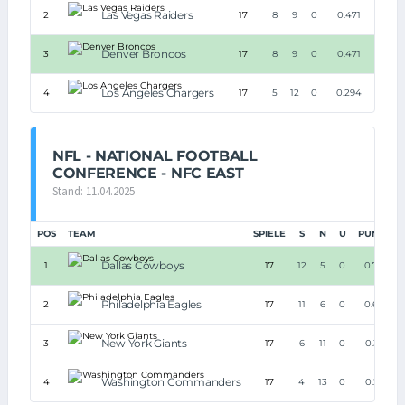
Las Vegas Raiders
2
17
8
9
0
0.471
Denver Broncos
3
17
8
9
0
0.471
Los Angeles Chargers
4
17
5
12
0
0.294
NFL - NATIONAL FOOTBALL
CONFERENCE - NFC EAST
Stand: 11.04.2025
POS
TEAM
SPIELE
S
N
U
PUNKTE
Dallas Cowboys
1
17
12
5
0
0.706
Philadelphia Eagles
2
17
11
6
0
0.647
New York Giants
3
17
6
11
0
0.353
Washington Commanders
4
17
4
13
0
0.235