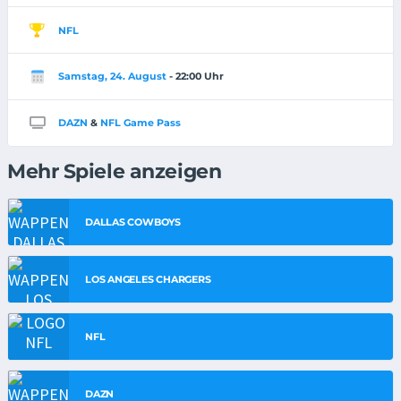
NFL
Samstag, 24. August
- 22:00 Uhr
DAZN
&
NFL Game Pass
Mehr Spiele anzeigen
DALLAS COWBOYS
LOS ANGELES CHARGERS
NFL
DAZN