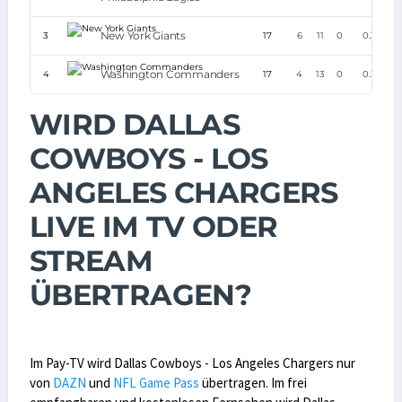
New York Giants
3
17
6
11
0
0.353
Washington Commanders
4
17
4
13
0
0.235
WIRD DALLAS
COWBOYS - LOS
ANGELES CHARGERS
LIVE IM TV ODER
STREAM
ÜBERTRAGEN?
Im Pay-TV wird Dallas Cowboys - Los Angeles Chargers nur
von
DAZN
und
NFL Game Pass
übertragen. Im frei