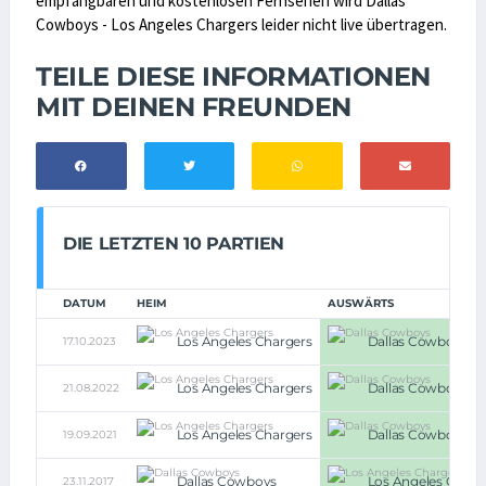
empfangbaren und kostenlosen Fernsehen wird Dallas
Cowboys - Los Angeles Chargers leider nicht live übertragen.
TEILE DIESE INFORMATIONEN
MIT DEINEN FREUNDEN
DIE LETZTEN 10 PARTIEN
DATUM
HEIM
AUSWÄRTS
Los Angeles Chargers
Dallas Cowboys
17.10.2023
Los Angeles Chargers
Dallas Cowboys
21.08.2022
Los Angeles Chargers
Dallas Cowboys
19.09.2021
Dallas Cowboys
Los Angeles Charg
23.11.2017