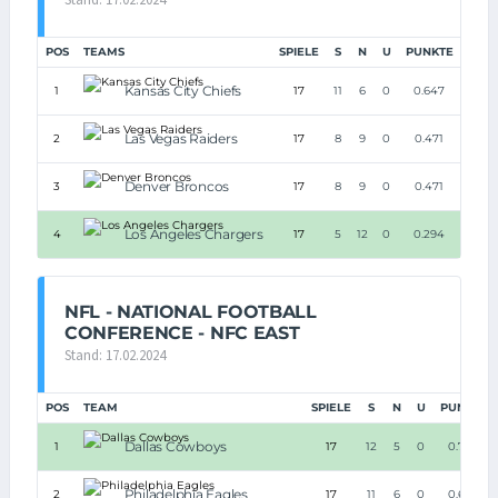
POS
TEAMS
SPIELE
S
N
U
PUNKTE
Kansas City Chiefs
1
17
11
6
0
0.647
Las Vegas Raiders
2
17
8
9
0
0.471
Denver Broncos
3
17
8
9
0
0.471
Los Angeles Chargers
4
17
5
12
0
0.294
NFL - NATIONAL FOOTBALL
CONFERENCE - NFC EAST
Stand: 17.02.2024
POS
TEAM
SPIELE
S
N
U
PUNKTE
Dallas Cowboys
1
17
12
5
0
0.706
Philadelphia Eagles
2
17
11
6
0
0.647