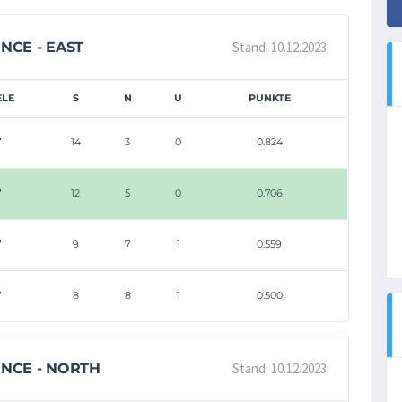
Stand: 10.12.2023
NCE - EAST
ELE
S
N
U
PUNKTE
7
14
3
0
0.824
7
12
5
0
0.706
7
9
7
1
0.559
7
8
8
1
0.500
Stand: 10.12.2023
ENCE - NORTH