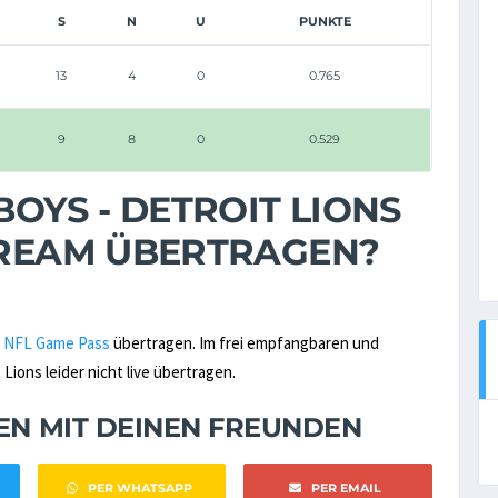
S
N
U
PUNKTE
13
4
0
0.765
9
8
0
0.529
OYS - DETROIT LIONS
STREAM ÜBERTRAGEN?
n
NFL Game Pass
übertragen. Im frei empfangbaren und
ions leider nicht live übertragen.
NEN MIT DEINEN FREUNDEN
PER WHATSAPP
PER EMAIL