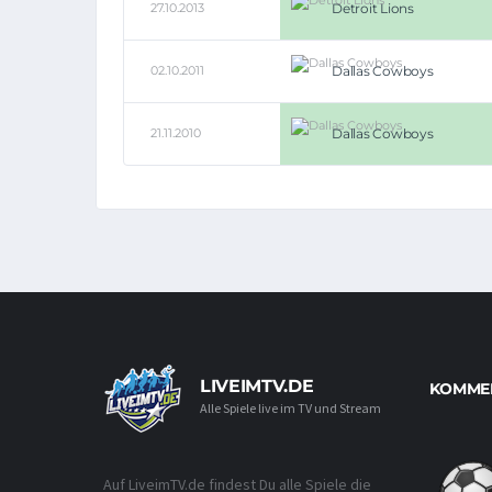
27.10.2013
Detroit Lions
02.10.2011
Dallas Cowboys
21.11.2010
Dallas Cowboys
LIVEIMTV.DE
KOMMEN
Alle Spiele live im TV und Stream
Auf LiveimTV.de findest Du alle Spiele die