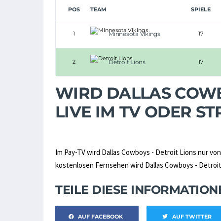
POS
TEAM
SPIELE
1
Minnesota Vikings
17
2
Detroit Lions
17
WIRD DALLAS COWB
LIVE IM TV ODER 
Im Pay-TV wird Dallas Cowboys - Detroit Lions nur vo
kostenlosen Fernsehen wird Dallas Cowboys - Detroit L
TEILE DIESE INFORMATIO
AUF FACEBOOK
AUF TWITTER