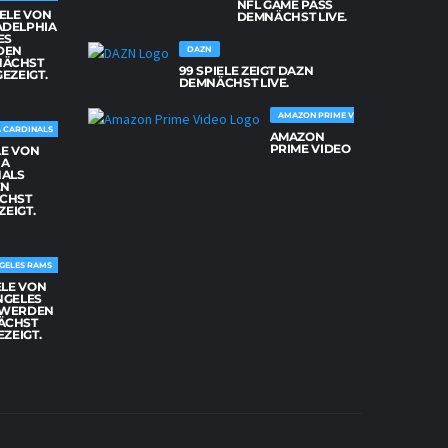
NFL GAME PASS
IELE VON
DEMNÄCHST LIVE.
ADELPHIA
ES
DEN
DAZN
NÄCHST
99 SPIELE ZEIGT DAZN
GEZEIGT.
DEMNÄCHST LIVE.
AMAZON PRIME VIDEO
 CARDINALS
AMAZON
PRIME VIDEO
LE VON
NA
NALS
EN
CHST
ZEIGT.
GELES RAMS
ELE VON
NGELES
 WERDEN
ÄCHST
EZEIGT.