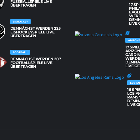
FUSSBALLSPIELE LIVE Ü
17 SP
BERTRAGEN
PHIL
EAGL
WER
DEM
EISHOCKEY
LIVE 
DEMNÄCHST WERDEN 225
EISHOCKEYSPIELE LIVE
ÜBERTRAGEN
ARIZONA
17 SPIE
ARIZO
FOOTBALL
CARDI
WERD
DEMNÄCHST WERDEN 207
DEMNÄ
FOOTBALLSPIELE LIVE
LIVE GE
ÜBERTRAGEN
LOS AN
16 SPI
LOS A
RAMS
DEMN
LIVE G