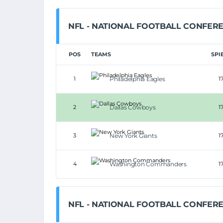
NFL - NATIONAL FOOTBALL CONFERE
POS
TEAMS
SPI
1
Philadelphia Eagles
1
2
Dallas Cowboys
1
3
New York Giants
1
4
Washington Commanders
1
NFL - NATIONAL FOOTBALL CONFER