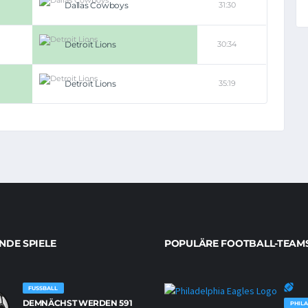
Dallas Cowboys
31:30
Detroit Lions
30:34
Detroit Lions
35:19
DE SPIELE
POPULÄRE FOOTBALL-TEAM
FUSSBALL
DEMNÄCHST WERDEN 591
PHILA