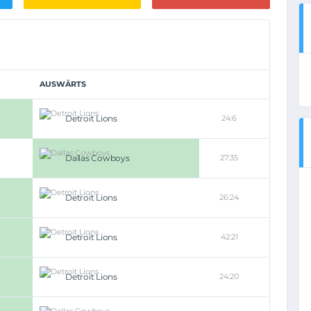
AUSWÄRTS
Detroit Lions
24:6
Dallas Cowboys
27:35
Detroit Lions
26:24
Detroit Lions
42:21
Detroit Lions
24:20