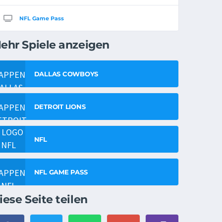
NFL Game Pass
ehr Spiele anzeigen
DALLAS COWBOYS
DETROIT LIONS
NFL
NFL GAME PASS
iese Seite teilen