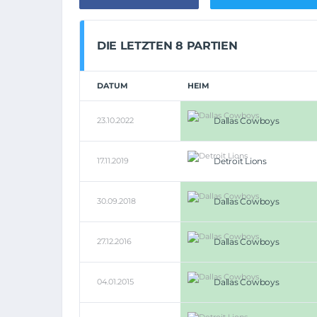
DIE LETZTEN 8 PARTIEN
DATUM
HEIM
23.10.2022
Dallas Cowboys
17.11.2019
Detroit Lions
30.09.2018
Dallas Cowboys
27.12.2016
Dallas Cowboys
04.01.2015
Dallas Cowboys