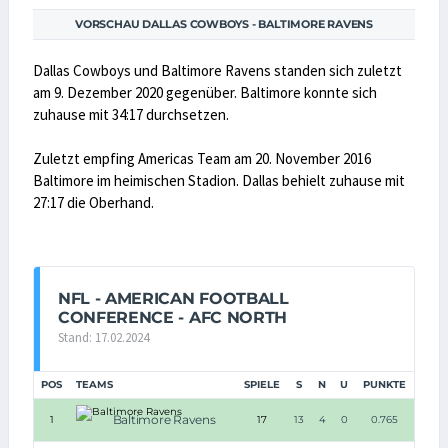
VORSCHAU DALLAS COWBOYS - BALTIMORE RAVENS
Dallas Cowboys und Baltimore Ravens standen sich zuletzt
am 9. Dezember 2020 gegenüber. Baltimore konnte sich
zuhause mit 34:17 durchsetzen.
Zuletzt empfing Americas Team am 20. November 2016
Baltimore im heimischen Stadion. Dallas behielt zuhause mit
27:17 die Oberhand.
NFL - AMERICAN FOOTBALL
CONFERENCE - AFC NORTH
Stand: 17.02.2024
POS
TEAMS
SPIELE
S
N
U
PUNKTE
Baltimore Ravens
1
17
13
4
0
0.765