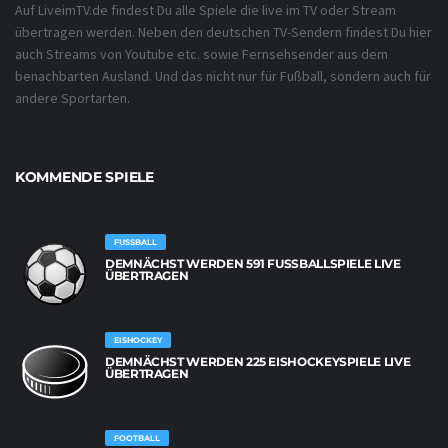
Auf LiveimTV.de findest Du alle Spiele die live im TV oder Stream
übertragen werden. Neben den deutschen TV-Sendern findest Du hier
auch Streams von Youtube etc. sowie Fernsehsender aus dem
benachbarten Ausland. Und das nicht nur für Fußball, sondern auch für
andere Sportarten.
KOMMENDE SPIELE
FUSSBALL
DEMNÄCHST WERDEN 591 FUSSBALLSPIELE LIVE Ü
BERTRAGEN
EISHOCKEY
DEMNÄCHST WERDEN 225 EISHOCKEYSPIELE LIVE
ÜBERTRAGEN
FOOTBALL