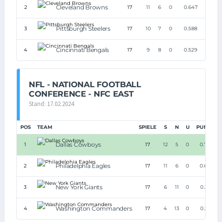
Cleveland Browns
2
17
11
6
0
0.647
Pittsburgh Steelers
3
17
10
7
0
0.588
Cincinnati Bengals
4
17
9
8
0
0.529
NFL - NATIONAL FOOTBALL
CONFERENCE - NFC EAST
Stand: 17.02.2024
POS
TEAM
SPIELE
S
N
U
PUNKTE
Dallas Cowboys
1
17
12
5
0
0.706
Philadelphia Eagles
2
17
11
6
0
0.647
New York Giants
3
17
6
11
0
0.353
Washington Commanders
4
17
4
13
0
0.235