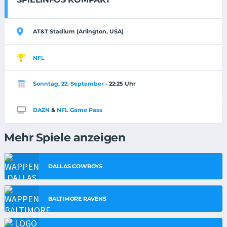
AT&T Stadium (Arlington, USA)
NFL
Sonntag, 22. September
- 22:25 Uhr
DAZN
&
NFL Game Pass
Mehr Spiele anzeigen
DALLAS COWBOYS
BALTIMORE RAVENS