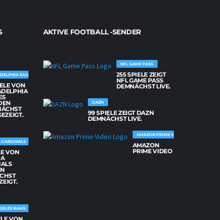
S
AKTIVE FOOTBALL -SENDER
NFL GAME PASS
255 SPIELE ZEIGT
DELPHIA EAGLES
NFL GAME PASS
IELE VON
DEMNÄCHST LIVE.
ADELPHIA
ES
DEN
DAZN
NÄCHST
99 SPIELE ZEIGT DAZN
GEZEIGT.
DEMNÄCHST LIVE.
AMAZON PRIME VIDEO
 CARDINALS
AMAZON
PRIME VIDEO
LE VON
NA
NALS
EN
CHST
ZEIGT.
GELES RAMS
ELE VON