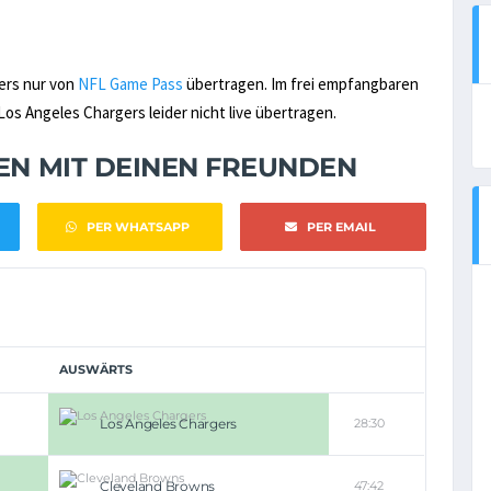
ers nur von
NFL Game Pass
übertragen. Im frei empfangbaren
s Angeles Chargers leider nicht live übertragen.
NEN MIT DEINEN FREUNDEN
PER WHATSAPP
PER EMAIL
AUSWÄRTS
Los Angeles Chargers
28:30
Cleveland Browns
47:42