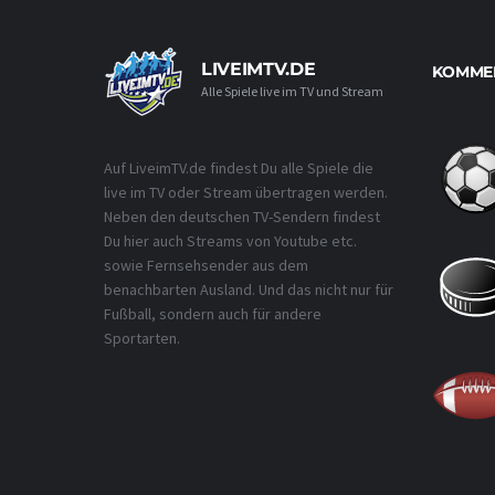
LIVEIMTV.DE
KOMMEN
Alle Spiele live im TV und Stream
Auf LiveimTV.de findest Du alle Spiele die
live im TV oder Stream übertragen werden.
Neben den deutschen TV-Sendern findest
Du hier auch Streams von Youtube etc.
sowie Fernsehsender aus dem
benachbarten Ausland. Und das nicht nur für
Fußball, sondern auch für andere
Sportarten.