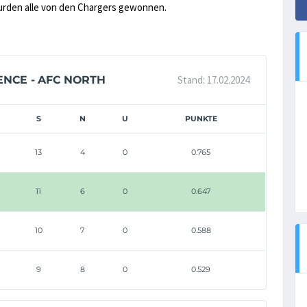
urden alle von den Chargers gewonnen.
Stand: 17.02.2024
ENCE - AFC NORTH
S
N
U
PUNKTE
13
4
0
0.765
11
6
0
0.647
10
7
0
0.588
9
8
0
0.529