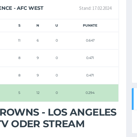
Stand: 17.02.2024
ENCE - AFC WEST
S
N
U
PUNKTE
11
6
0
0.647
8
9
0
0.471
8
9
0
0.471
5
12
0
0.294
ROWNS - LOS ANGELES
 TV ODER STREAM