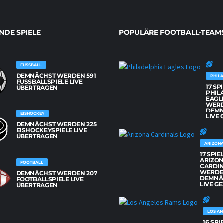
DE SPIELE
POPULÄRE FOOTBALL-TEAM
FUSSBALL
DEMNÄCHST WERDEN 591
PHILA
FUSSBALLSPIELE LIVE Ü
17 SP
BERTRAGEN
PHIL
EAGL
WER
DEM
EISHOCKEY
LIVE 
DEMNÄCHST WERDEN 225
EISHOCKEYSPIELE LIVE
ÜBERTRAGEN
ARIZONA
17 SPIE
ARIZO
FOOTBALL
CARDI
WERD
DEMNÄCHST WERDEN 207
DEMNÄ
FOOTBALLSPIELE LIVE
LIVE GE
ÜBERTRAGEN
LOS AN
16 SPI