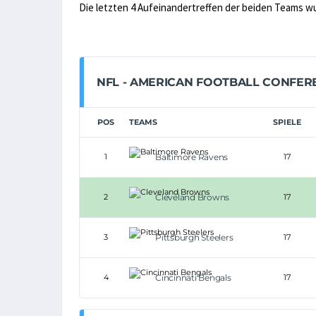
Die letzten 4 Aufeinandertreffen der beiden Teams w
NFL - AMERICAN FOOTBALL CONFER
POS
TEAMS
SPIELE
1
Baltimore Ravens
17
2
Cleveland Browns
17
3
Pittsburgh Steelers
17
4
Cincinnati Bengals
17