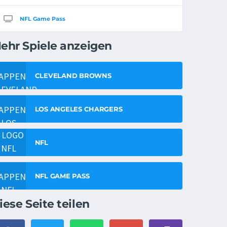
NFL Game Pass
ehr Spiele anzeigen
CLEVELAND BROWNS
LOS ANGELES CHARGERS
NFL
NFL GAME PASS
iese Seite teilen