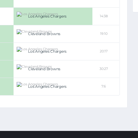
Los Angeles Chargers
14:38
Cleveland Browns
19:10
Los Angeles Chargers
20:17
Cleveland Browns
30:27
Los Angeles Chargers
7:6