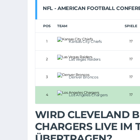
NFL - AMERICAN FOOTBALL CONFER
POS
TEAM
SPIELE
1
Kansas City Chiefs
17
2
Las Vegas Raiders
17
3
Denver Broncos
17
4
Los Angeles Chargers
17
WIRD CLEVELAND B
CHARGERS LIVE IM
ÜBERTRAGEN?