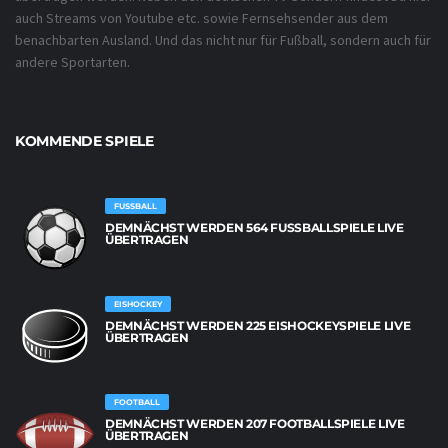
auch Streams von Youtube etc. sowie Fernsehsender aus dem
benachbarten Ausland. Und das nicht nur für Fußball, sondern auch für
andere Sportarten.
KOMMENDE SPIELE
FUSSBALL
DEMNÄCHST WERDEN 564 FUSSBALLSPIELE LIVE Ü
BERTRAGEN
EISHOCKEY
DEMNÄCHST WERDEN 225 EISHOCKEYSPIELE LIVE
ÜBERTRAGEN
FOOTBALL
DEMNÄCHST WERDEN 207 FOOTBALLSPIELE LIVE
ÜBERTRAGEN