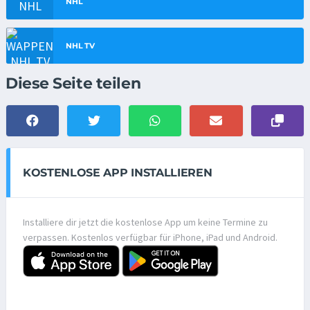
NHL
NHL TV
Diese Seite teilen
KOSTENLOSE APP INSTALLIEREN
Installiere dir jetzt die kostenlose App um keine Termine zu
verpassen. Kostenlos verfügbar für iPhone, iPad und Android.