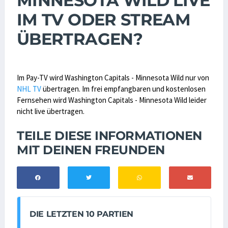
MINNESOTA WILD LIVE
IM TV ODER STREAM
ÜBERTRAGEN?
Im Pay-TV wird Washington Capitals - Minnesota Wild nur von
NHL TV
übertragen. Im frei empfangbaren und kostenlosen
Fernsehen wird Washington Capitals - Minnesota Wild leider
nicht live übertragen.
TEILE DIESE INFORMATIONEN
MIT DEINEN FREUNDEN
DIE LETZTEN 10 PARTIEN