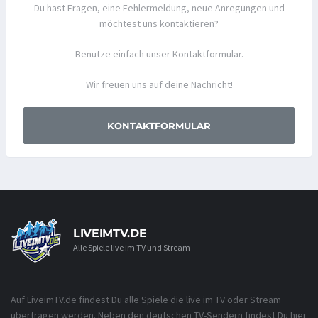
Du hast Fragen, eine Fehlermeldung, neue Anregungen und
möchtest uns kontaktieren?
Benutze einfach unser Kontaktformular.
Wir freuen uns auf deine Nachricht!
KONTAKTFORMULAR
LIVEIMTV.DE
Alle Spiele live im TV und Stream
Auf LiveimTV.de findest Du alle Spiele die live im TV oder Stream
übertragen werden. Neben den deutschen TV-Sendern findest Du hier