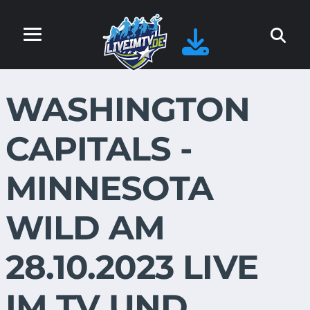
WASHINGTON
CAPITALS -
MINNESOTA
WILD AM
28.10.2023 LIVE
IM TV UND