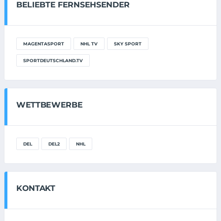
BELIEBTE FERNSEHSENDER
MAGENTASPORT
NHL TV
SKY SPORT
SPORTDEUTSCHLAND.TV
WETTBEWERBE
DEL
DEL2
NHL
KONTAKT