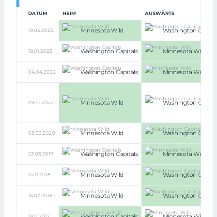
DATUM
HEIM
AUSWÄRTS
Minnesota Wild
Washington Capita
19.03.2023
Washington Capitals
Minnesota Wild
18.01.2023
Washington Capitals
Minnesota Wild
04.04.2022
Minnesota Wild
Washington Capita
09.01.2022
Minnesota Wild
Washington Capita
02.03.2020
Washington Capitals
Minnesota Wild
23.03.2019
Minnesota Wild
Washington Capita
14.11.2018
Minnesota Wild
Washington Capita
16.02.2018
Washington Capitals
Minnesota Wild
19.11.2017