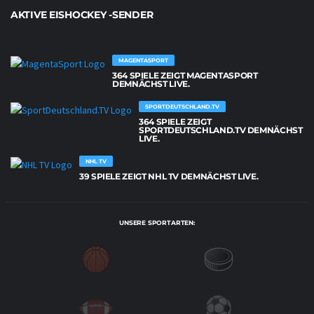
AKTIVE EISHOCKEY -SENDER
MAGENTASPORT
364 SPIELE ZEIGT MAGENTASPORT
DEMNÄCHST LIVE.
SPORTDEUTSCHLAND.TV
364 SPIELE ZEIGT
SPORTDEUTSCHLAND.TV DEMNÄCHST
LIVE.
NHL TV
39 SPIELE ZEIGT NHL TV DEMNÄCHST LIVE.
UNSERE SPORTARTEN: