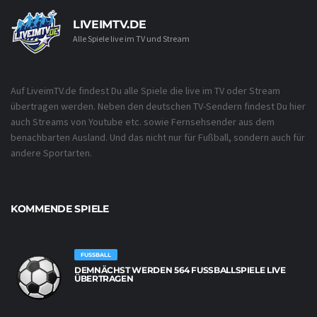
LIVEIMTV.DE
Alle Spiele live im TV und Stream
Auf LiveimTV.de findest Du alle Spiele die live im TV oder Stream
übertragen werden. Neben den deutschen TV-Sendern findest Du hier
auch Streams von Youtube etc. sowie Fernsehsender aus dem
benachbarten Ausland. Und das nicht nur für Fußball, sondern auch für
andere Sportarten.
KOMMENDE SPIELE
FUSSBALL
DEMNÄCHST WERDEN 564 FUSSBALLSPIELE LIVE Ü
BERTRAGEN