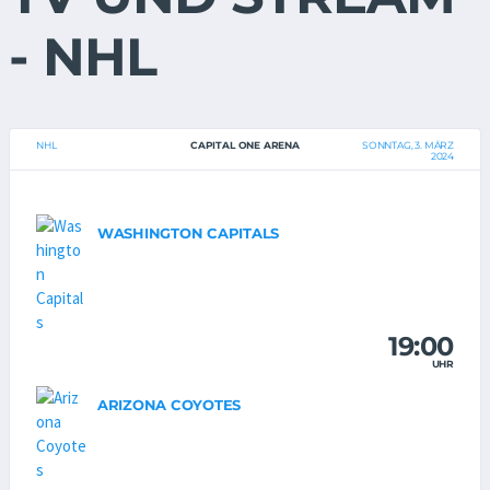
- NHL
NHL
CAPITAL ONE ARENA
SONNTAG, 3. MÄRZ
2024
WASHINGTON CAPITALS
19:00
UHR
ARIZONA COYOTES