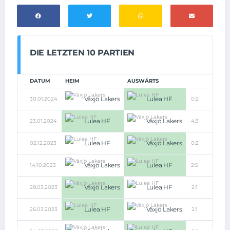
DIE LETZTEN 10 PARTIEN
DATUM
HEIM
AUSWÄRTS
Växjö Lakers
Lulea HF
30.01.2024
0:2
Lulea HF
Växjö Lakers
23.01.2024
4:3
Lulea HF
Växjö Lakers
02.12.2023
0:2
Växjö Lakers
Lulea HF
14.10.2023
2:5
Växjö Lakers
Lulea HF
28.03.2023
2:1
Lulea HF
Växjö Lakers
26.03.2023
2:1