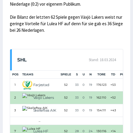
Niederlage (0:2) vor eigenem Publikum.
Die Bilanz der letzten 62 Spiele gegen Växjö Lakers weist nur
geringe Vorteile für Lulea HF auf denn für sie gab es 36 Siege
bei 26 Niederlagen.
SHL
Stand: 18.03.2024
POS
TEAMS
SPIELE
S
U
N
TORE
TD
PUNKTE
Farjestad
1
52
33
0
19
176:123
+53
104
Växjö Lakers
2
52
33
0
19
162:110
+52
99
Skelleftea AIK
3
52
33
0
19
154:111
+43
97
...
Lulea HF
7
52
28
0
24
130:116
+14
80