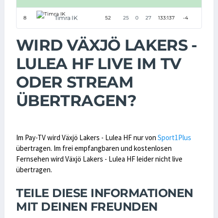
Timra IK
8
52
25
0
27
133:137
-4
80
WIRD VÄXJÖ LAKERS -
LULEA HF LIVE IM TV
ODER STREAM
ÜBERTRAGEN?
Im Pay-TV wird Växjö Lakers - Lulea HF nur von
Sport1Plus
übertragen. Im frei empfangbaren und kostenlosen
Fernsehen wird Växjö Lakers - Lulea HF leider nicht live
übertragen.
TEILE DIESE INFORMATIONEN
MIT DEINEN FREUNDEN