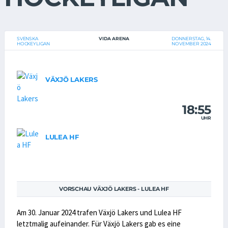
SVENSKA
VIDA ARENA
DONNERSTAG, 14.
HOCKEYLIGAN
NOVEMBER 2024
VÄXJÖ LAKERS
18:55
UHR
LULEA HF
VORSCHAU VÄXJÖ LAKERS - LULEA HF
Am 30. Januar 2024 trafen Växjö Lakers und Lulea HF
letztmalig aufeinander. Für Växjö Lakers gab es eine