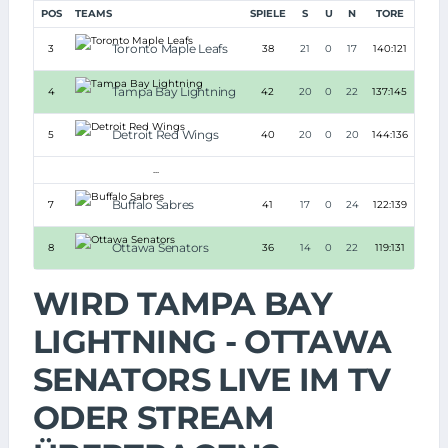
POS
TEAMS
SPIELE
S
U
N
TORE
TD
Toronto Maple Leafs
3
38
21
0
17
140:121
+19
Tampa Bay Lightning
4
42
20
0
22
137:145
-8
Detroit Red Wings
5
40
20
0
20
144:136
+8
...
Buffalo Sabres
7
41
17
0
24
122:139
-17
Ottawa Senators
8
36
14
0
22
119:131
-12
WIRD TAMPA BAY
LIGHTNING - OTTAWA
SENATORS LIVE IM TV
ODER STREAM