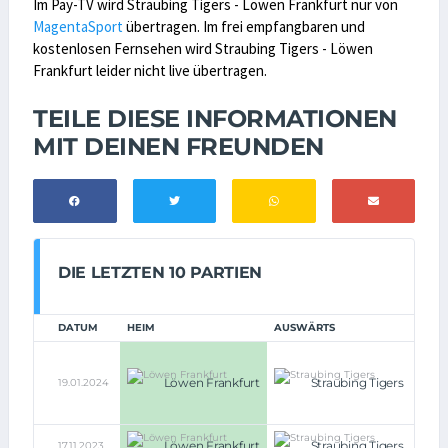
Im Pay-TV wird Straubing Tigers - Löwen Frankfurt nur von
MagentaSport
übertragen. Im frei empfangbaren und
kostenlosen Fernsehen wird Straubing Tigers - Löwen
Frankfurt leider nicht live übertragen.
TEILE DIESE INFORMATIONEN
MIT DEINEN FREUNDEN
DIE LETZTEN 10 PARTIEN
DATUM
HEIM
AUSWÄRTS
1:0
i.E.
Löwen Frankfurt
Straubing Tigers
19.01.2024
(3:2,
3:2
n.V.)
Löwen Frankfurt
Straubing Tigers
17.11.2023
3:2