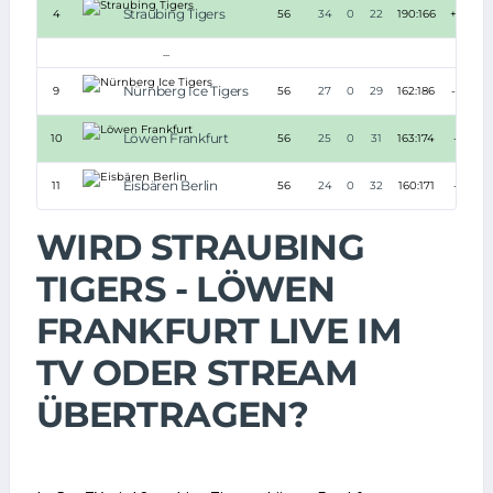
Straubing Tigers
4
56
34
0
22
190:166
+24
...
Nürnberg Ice Tigers
9
56
27
0
29
162:186
-24
Löwen Frankfurt
10
56
25
0
31
163:174
-11
Eisbären Berlin
11
56
24
0
32
160:171
-11
WIRD STRAUBING
TIGERS - LÖWEN
FRANKFURT LIVE IM
TV ODER STREAM
ÜBERTRAGEN?