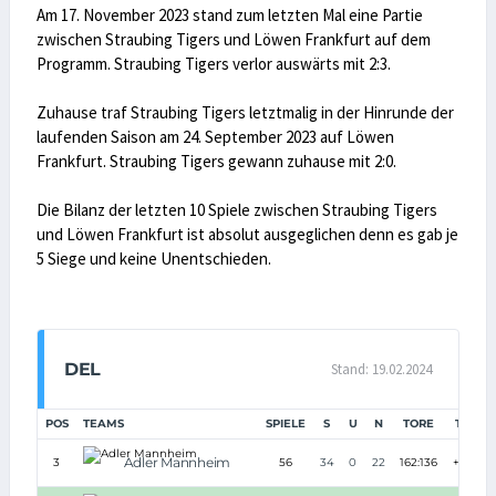
Am 17. November 2023 stand zum letzten Mal eine Partie
zwischen Straubing Tigers und Löwen Frankfurt auf dem
Programm. Straubing Tigers verlor auswärts mit 2:3.
Zuhause traf Straubing Tigers letztmalig in der Hinrunde der
laufenden Saison am 24. September 2023 auf Löwen
Frankfurt. Straubing Tigers gewann zuhause mit 2:0.
Die Bilanz der letzten 10 Spiele zwischen Straubing Tigers
und Löwen Frankfurt ist absolut ausgeglichen denn es gab je
5 Siege und keine Unentschieden.
DEL
Stand: 19.02.2024
POS
TEAMS
SPIELE
S
U
N
TORE
TD
P
Adler Mannheim
3
56
34
0
22
162:136
+26