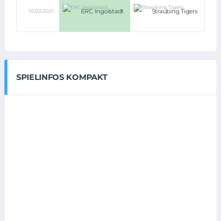
i.E.
ERC Ingolstadt
Straubing Tigers
10.02.2021
(4:3,
4:3
n.V.)
SPIELINFOS KOMPAKT