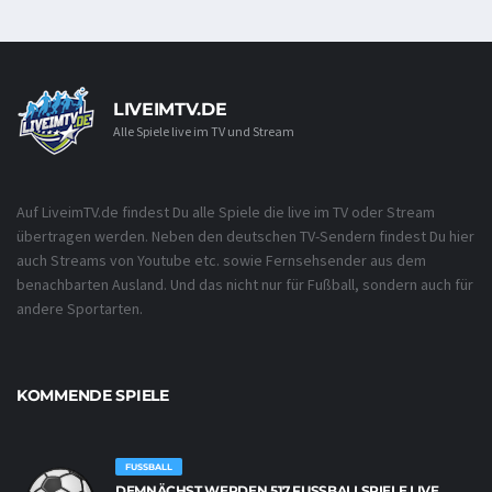
LIVEIMTV.DE
Alle Spiele live im TV und Stream
Auf LiveimTV.de findest Du alle Spiele die live im TV oder Stream
übertragen werden. Neben den deutschen TV-Sendern findest Du hier
auch Streams von Youtube etc. sowie Fernsehsender aus dem
benachbarten Ausland. Und das nicht nur für Fußball, sondern auch für
andere Sportarten.
KOMMENDE SPIELE
FUSSBALL
DEMNÄCHST WERDEN 517 FUSSBALLSPIELE LIVE Ü